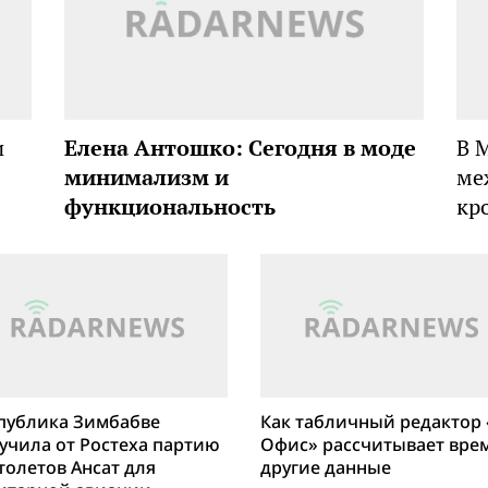
и
Елена Антошко: Сегодня в моде
В 
минимализм и
ме
функциональность
кр
публика Зимбабве
Как табличный редактор 
учила от Ростеха партию
Офис» рассчитывает вре
толетов Ансат для
другие данные