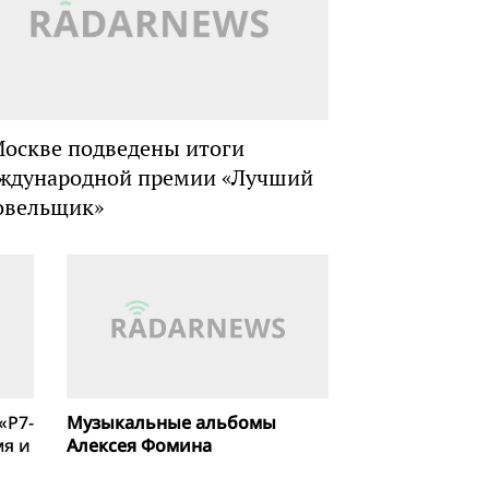
Москве подведены итоги
ждународной премии «Лучший
овельщик»
«Р7-
Музыкальные альбомы
мя и
Алексея Фомина