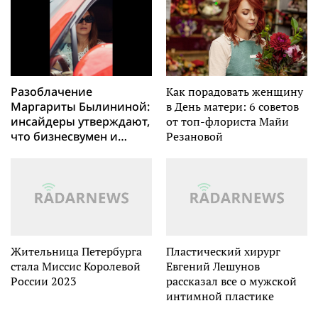
кредитный рейтинг
компании
Разоблачение
Как порадовать женщину
Маргариты Былининой:
в День матери: 6 советов
инсайдеры утверждают,
от топ-флориста Майи
что бизнесвумен и
Резановой
блогер готовится к
разводу
Жительница Петербурга
Пластический хирург
стала Миссис Королевой
Евгений Лешунов
России 2023
рассказал все о мужской
интимной пластике