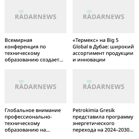
японском и корейском
текстильных отходов во
языке
Франции
Всемирная
«Термекс» на Big 5
конференция по
Global в Дубае: широкий
техническому
ассортимент продукции
образованию создает
и инновации
новую платформу для
международного обмена
в сфере развития
навыков
Глобальное внимание
Petrokimia Gresik
профессионально-
представила программу
техническому
энергетического
образованию на
перехода на 2024–2030
конференции в
годы на