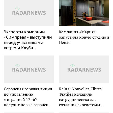
увеличивается в
среднем на 22%
Эксперты компании
Компания «Мария»
«Симпреал» выступили
запустила новую студию в
перед участниками
Пензе
встречи Клуба
покупателей им. Раисы
Юлташевой
Сервисная горячая линия
Reju и Nouvelles Fibres
по управлению
Textiles наладили
миграцией 12367
сотрудничество для
получит новые сервисные
создания экосистемы
функции на русском,
замкнутого цикла