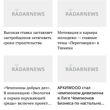
Тяньцзине
международном форуме
КС29
Высокая ставка заставляет
Мотивация и карьера
застройщиков затягивать
молодежи — главные
сроки строительства
темы «Переговорки» в
Тюмени
«Чемпионы добрых дел».
АРХИWOOD стал
В номинацию «Экология
чемпионом дивизиона
и охрана окружающей
в Лиге Чемпионов
среды» включен проект
Бизнеса по настольному
СУЭК
теннису