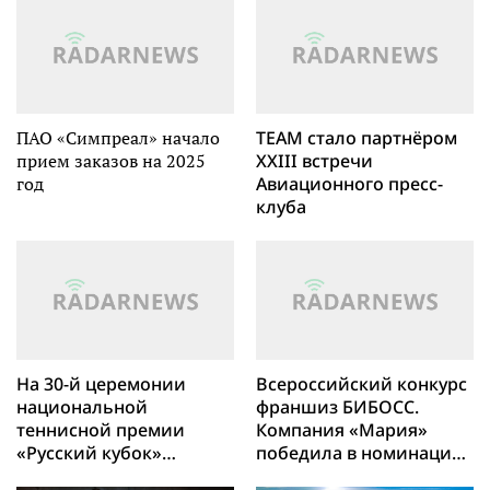
«Люди дела»
ПАО «Симпреал» начало
TEAM стало партнёром
прием заказов на 2025
XXIII встречи
год
Авиационного пресс-
клуба
На 30-й церемонии
Всероссийский конкурс
национальной
франшиз БИБОСС.
теннисной премии
Компания «Мария»
«Русский кубок»
победила в номинации
победил турнир памяти
«Мастера интерьеров»