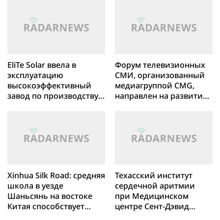
конгресса
EliTe Solar ввела в
Форум телевизионных
эксплуатацию
СМИ, организованный
высокоэффективный
медиагруппой CMG,
завод по производству
направлен на развитие
солнечных батарей в
сотрудничества и
Индонезии
усиление голосов
Глобального Юга
Xinhua Silk Road: средняя
Техасский институт
школа в уезде
сердечной аритмии
Шаньсянь на востоке
при Медицинском
Китая способствует
центре Сент-Дэвид
обмену искусством
использовал катетер