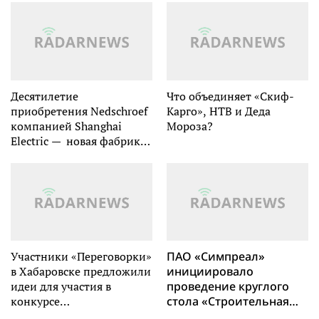
резьбы по корням
для картирования и
между Китаем и
абляции с двойным
Россией
источником энергии
Десятилетие
Что объединяет «Скиф-
приобретения Nedschroef
Карго», НТВ и Деда
компанией Shanghai
Мороза?
Electric — новая фабрика
начинает работу в
Таррагоне
Участники «Переговорки»
ПАО «Симпреал»
в Хабаровске предложили
инициировало
идеи для участия в
проведение круглого
конкурсе
стола «Строительная
Росмолодежь.Гранты
отрасль на сломе эпох.