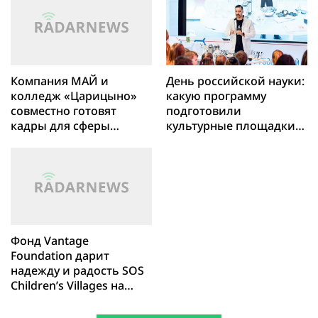
подавляет кишечную
палочку Escherichia coli
Компания МАЙ и
День российской науки:
колледж «Царицыно»
какую программу
совместно готовят
подготовили
кадры для сферы
культурные площадки
гостеприимства
Москвы
Фонд Vantage
Foundation дарит
надежду и радость SOS
Children’s Villages на
Филиппинах