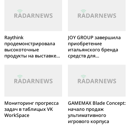
на зарубежных рынках
Raythink
JOY GROUP завершила
продемонстрировала
приобретение
высокоточные
итальянского бренда
продукты на выставке
средств для
Powerexpo Almaty 2025
дерматологического
ухода за волосами
Foltène
Мониторинг прогресса
GAMEMAX Blade Concept:
задач в таблицых VK
начало продаж
WorkSpace
ультимативного
игрового корпуса