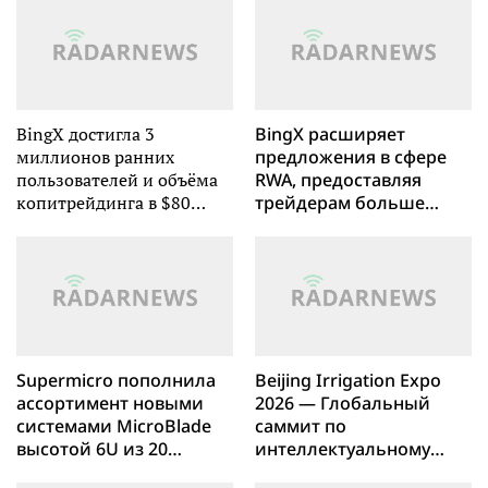
BingX достигла 3
BingX расширяет
миллионов ранних
предложения в сфере
пользователей и объёма
RWA, предоставляя
копитрейдинга в $80
трейдерам больше
миллиардов за третий
гибкости
квартал
Supermicro пополнила
Beijing Irrigation Expo
ассортимент новыми
2026 — Глобальный
системами MicroBlade
саммит по
высотой 6U из 20
интеллектуальному
серверов на базе
сельскому хозяйству и