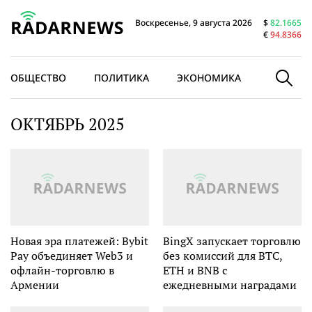
Воскресенье, 9 августа 2026
$
82.1665
€
94.8366
ОБЩЕСТВО
ПОЛИТИКА
ЭКОНОМИКА
В МИРЕ
ОКТЯБРЬ 2025
Новая эра платежей: Bybit
BingX запускает торговлю
Pay объединяет Web3 и
без комиссий для BTC,
офлайн-торговлю в
ETH и BNB с
Армении
ежедневными наградами