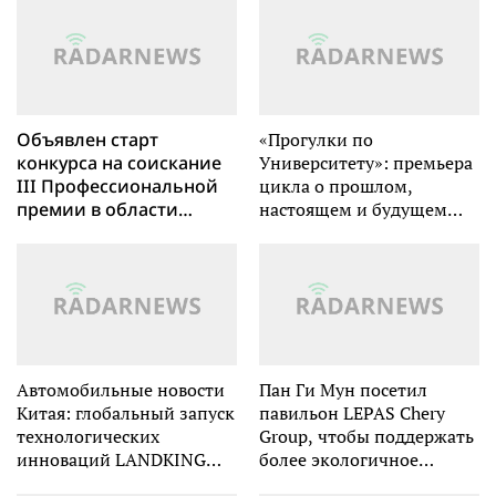
процессоров AMD серии
исследованию
EPYC 4005
технологий
Объявлен старт
«Прогулки по
конкурса на соискание
Университету»: премьера
III Профессиональной
цикла о прошлом,
премии в области
настоящем и будущем
отдыха и развлечений
МГУ
ПРОПАРК-2026
Автомобильные новости
Пан Ги Мун посетил
Китая: глобальный запуск
павильон LEPAS Chery
технологических
Group, чтобы поддержать
инноваций LANDKING
более экологичное
продолжает углубляться
будущее транспорта