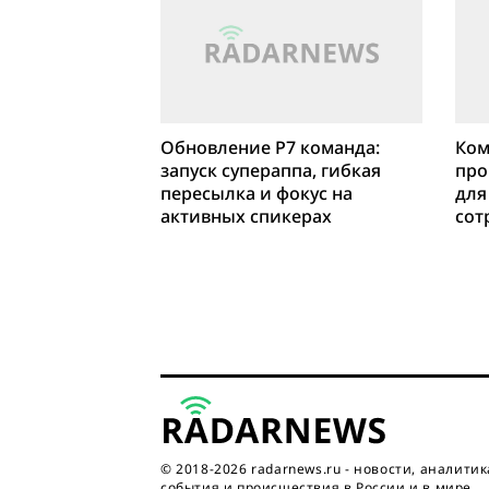
Обновление Р7 команда:
Ком
запуск супераппа, гибкая
про
пересылка и фокус на
для
активных спикерах
сот
гло
уст
© 2018-2026 radarnews.ru - новости, аналитик
события и происшествия в России и в мире