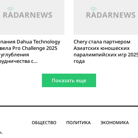
пания Dahua Technology
Chery стала партнером
вела Pro Challenge 2025
Азиатских юношеских
 углубления
паралимпийских игр 202
рудничества с
года
бальной экосистемой
ановщиков
Показать еще
ОБЩЕСТВО
ПОЛИТИКА
ЭКОНОМИКА
а,