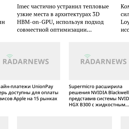
Imec частично устранил тепловые
Ко
узкие места в архитектурах 3D
си
лн
HBM-on-GPU, используя подход
Lo
совместной оптимизации
ис
системных технологий
айн-платежи UnionPay
Supermicro расширила
ерь доступны для оплаты
решения NVIDIA Blackwell
висов Apple на 15 рынках
представив системы NVID
HGX B300 с жидкостным
охлаждением, в форм-
факторах 4U и 2-OU (OCP)