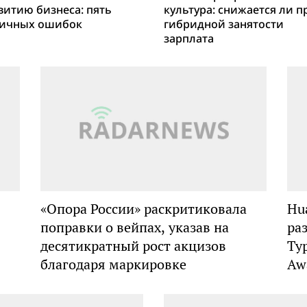
витию бизнеса: пять
культура: снижается ли п
ичных ошибок
гибридной занятости
зарплата
«Опора России» раскритиковала
Hu
поправки о вейпах, указав на
ра
десятикратный рост акцизов
Ту
благодаря маркировке
Aw