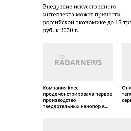
Внедрение искусственного
интеллекта может принести
российской экономике до 13 тр
руб. к 2030 г.
Компания imec
Онл
продемонстрировала первое
теп
производство
сер
твердотельных нанопор в
масштабе целых пластин с
использованием литографии
EUV