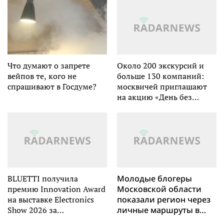
RGB MiniLED
следующего поколения
большему числу
потребителей
Что думают о запрете
Около 200 экскурсий и
вейпов те, кого не
больше 130 компаний:
спрашивают в Госдуме?
москвичей приглашают
на акцию «День без
турникетов»
BLUETTI получила
Молодые блогеры
премию Innovation Award
Московской области
на выставке Electronics
показали регион через
Show 2026 за
личные маршруты в
интеллектуальное
проекте «Больше, чем