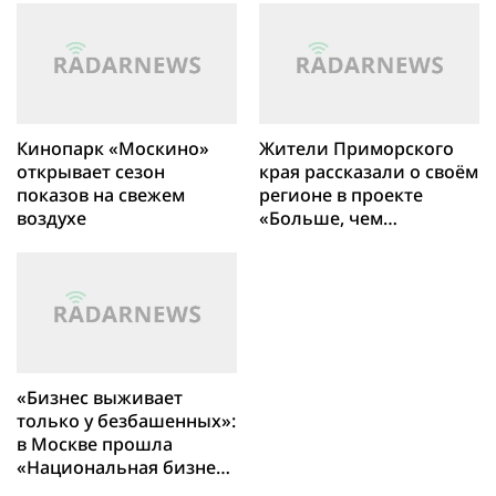
решение для балконных
путешествие в
солнечных установок
молодёжную столицу»
Кинопарк «Москино»
Жители Приморского
открывает сезон
края рассказали о своём
показов на свежем
регионе в проекте
воздухе
«Больше, чем
путешествие в
молодёжную столицу
«Бизнес выживает
только у безбашенных»:
в Москве прошла
«Национальная бизнес-
премия 2026»