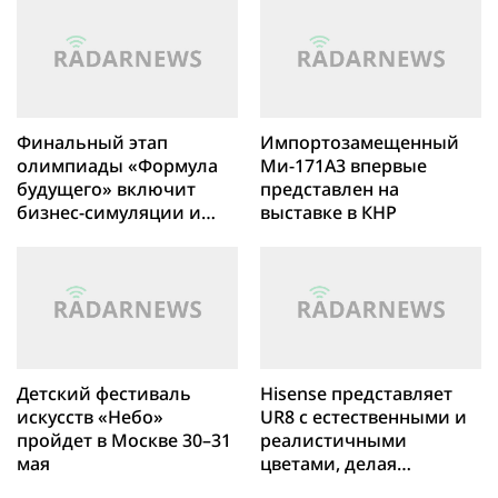
учреждений на агентский
сертификация летной
банкинг
годности
Финальный этап
Импортозамещенный
олимпиады «Формула
Ми-171А3 впервые
будущего» включит
представлен на
бизнес-симуляции и
выставке в КНР
лекции ведущих
экспертов
Детский фестиваль
Hisense представляет
искусств «Небо»
UR8 с естественными и
пройдет в Москве 30–31
реалистичными
мая
цветами, делая
доступной технологию