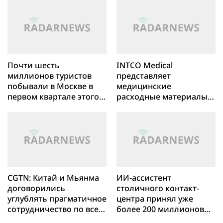
этой профессии
Почти шесть
INTCO Medical
миллионов туристов
представляет
побывали в Москве в
медицинские
первом квартале этого
расходные материалы,
года
средства для
медицинской
реабилитации и
решения для
физиотерапии на
выставке WHX Miami
2026
CGTN: Китай и Мьянма
ИИ-ассистент
договорились
столичного контакт-
углублять прагматичное
центра принял уже
сотрудничество по всем
более 200 миллионов
направлениям
звонков