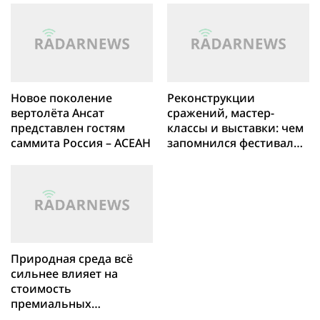
мира по футболу FIFA
World Cup 2026
Новое поколение
Реконструкции
вертолёта Ансат
сражений, мастер-
представлен гостям
классы и выставки: чем
саммита Россия – АСЕАН
запомнился фестиваль
«Времена и эпохи»
Природная среда всё
сильнее влияет на
стоимость
премиальных
новостроек в Москвы