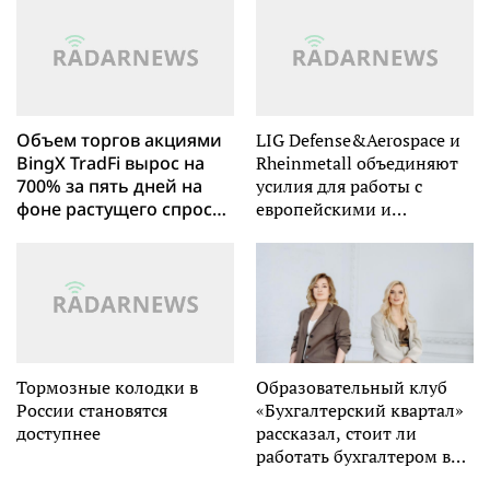
встроенной
промышленного
производительностью
использования с
FP64
полным сценарием на
выставке EES Europe
2026
Объем торгов акциями
LIG Defense&Aerospace и
BingX TradFi вырос на
Rheinmetall объединяют
700% за пять дней на
усилия для работы с
фоне растущего спроса
европейскими и
на мультиактивную
натовскими заказчиками
торговлю
Тормозные колодки в
Образовательный клуб
России становятся
«Бухгалтерский квартал»
доступнее
рассказал, стоит ли
работать бухгалтером в
2026 году и развиваться в