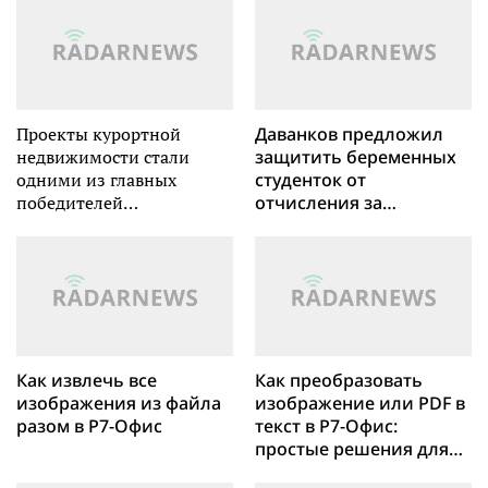
Проекты курортной
Даванков предложил
недвижимости стали
защитить беременных
одними из главных
студенток от
победителей
отчисления за
федеральной премии в
просрочку оплаты
сфере девелопмента
Как извлечь все
Как преобразовать
изображения из файла
изображение или PDF в
разом в Р7-Офис
текст в Р7-Офис:
простые решения для
сложных задач