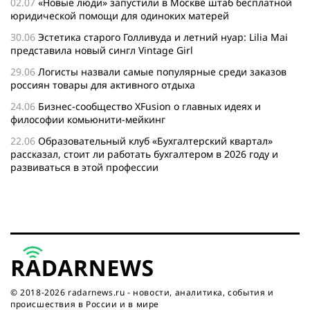
02.07
«Новые люди» запустили в Москве штаб бесплатной
юридической помощи для одиноких матерей
30.06
Эстетика старого Голливуда и летний нуар: Lilia Mai
представила новый сингл Vintage Girl
29.06
Логисты назвали самые популярные среди заказов
россиян товары для активного отдыха
24.06
Бизнес-сообщество XFusion о главных идеях и
философии комьюнити-мейкинг
22.06
Образовательный клуб «Бухгалтерский квартал»
рассказал, стоит ли работать бухгалтером в 2026 году и
развиваться в этой профессии
17.06
Бейсджампер Бойцов покорил башню «Меркурий» в
«Москва-Сити»
27.05
Николай Пере о том, почему в 2026 году каждому
бизнесу нужен ребрендинг для роста компании
26.05
Инновационное десятилетие России: бизнес, власть
и общество формируют будущее
© 2018-2026 radarnews.ru - новости, аналитика, события и
происшествия в России и в мире