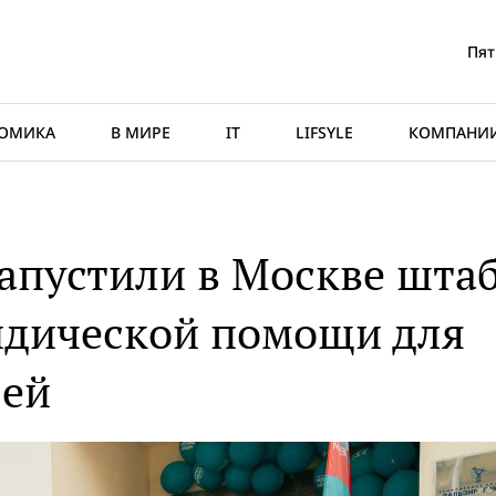
Пят
ОМИКА
В МИРЕ
IT
LIFSYLE
КОМПАНИ
апустили в Москве шта
идической помощи для
рей