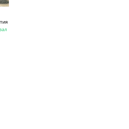
мейкинг
22.06
Образовательный клуб
«Бухгалтерский квартал»
ртия
рассказал, стоит ли работать
бухгалтером в 2026 году и
зал
развиваться в этой профессии
17.06
Бейсджампер Бойцов
покорил башню «Меркурий» в
«Москва-Сити»
27.05
Николай Пере о том,
почему в 2026 году каждому
бизнесу нужен ребрендинг
для роста компании
26.05
Инновационное
десятилетие России: бизнес,
власть и общество формируют
будущее