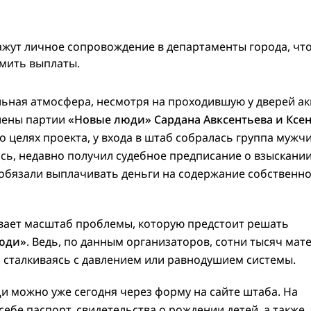
ажут личное сопровождение в департаменты города, чт
рмить выплаты.
льная атмосфера, несмотря на проходившую у дверей а
члены партии
«Новые люди»
Сардана Авксентьева и Ксе
 целях проекта, у входа в штаб собралась группа мужчи
ось, недавно получил судебное предписание о взыскани
 обязали выплачивать деньги на содержание собственн
ывает масштаб проблемы, которую предстоит решать
юди»
. Ведь, по данным организаторов, сотни тысяч мат
, сталкиваясь с давлением или равнодушием системы.
и можно уже сегодня через форму на сайте штаба. На
ебе паспорт, свидетельства о рождении детей, а также