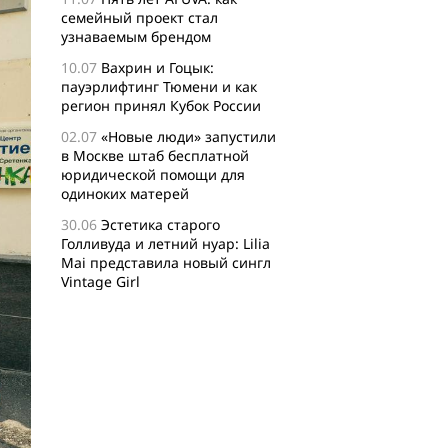
семейный проект стал
узнаваемым брендом
10.07
Вахрин и Гоцык:
пауэрлифтинг Тюмени и как
регион принял Кубок России
02.07
«Новые люди» запустили
в Москве штаб бесплатной
юридической помощи для
одиноких матерей
30.06
Эстетика старого
Голливуда и летний нуар: Lilia
Mai представила новый сингл
Vintage Girl
29.06
Логисты назвали самые
популярные среди заказов
россиян товары для активного
отдыха
24.06
Бизнес-сообщество
XFusion о главных идеях и
философии комьюнити-