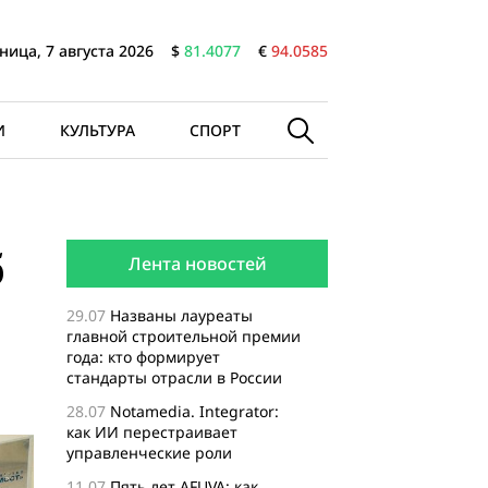
ница, 7 августа 2026
$
81.4077
€
94.0585
И
КУЛЬТУРА
СПОРТ
б
Лента новостей
29.07
Названы лауреаты
главной строительной премии
года: кто формирует
стандарты отрасли в России
28.07
Notamedia. Integrator:
как ИИ перестраивает
управленческие роли
11.07
Пять лет AFUVA: как