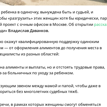
ребенка в одиночку, вынуждена быть и судьей, и
тобы «разгрузить» этих женщин хотя бы юридически, па
 проект с очным офисом в Москве. Об открытии
расска
юди»
Владислав Даванков.
тно окажут квалифицированную поддержку одиноким
 — от оформления алиментов до получения места в
пециалисты из разных областей:
на алименты и выплаты, но и отстоять трудовые права,
з-за больничных по уходу за ребенком.
язующим звеном между мамой и папой, чтобы даже в
ориться без многолетних судебных тяжб.
тречи, в рамках которых женщины смогут обменяться