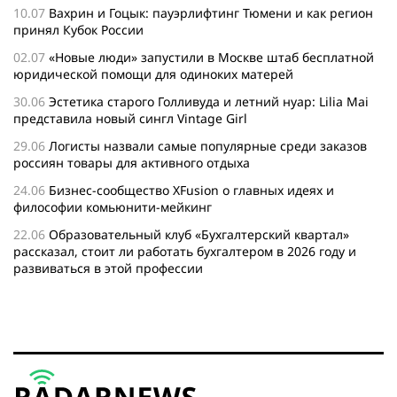
10.07
Вахрин и Гоцык: пауэрлифтинг Тюмени и как регион
принял Кубок России
02.07
«Новые люди» запустили в Москве штаб бесплатной
юридической помощи для одиноких матерей
30.06
Эстетика старого Голливуда и летний нуар: Lilia Mai
представила новый сингл Vintage Girl
29.06
Логисты назвали самые популярные среди заказов
россиян товары для активного отдыха
24.06
Бизнес-сообщество XFusion о главных идеях и
философии комьюнити-мейкинг
22.06
Образовательный клуб «Бухгалтерский квартал»
рассказал, стоит ли работать бухгалтером в 2026 году и
развиваться в этой профессии
17.06
Бейсджампер Бойцов покорил башню «Меркурий» в
«Москва-Сити»
27.05
Николай Пере о том, почему в 2026 году каждому
бизнесу нужен ребрендинг для роста компании
26.05
Инновационное десятилетие России: бизнес, власть