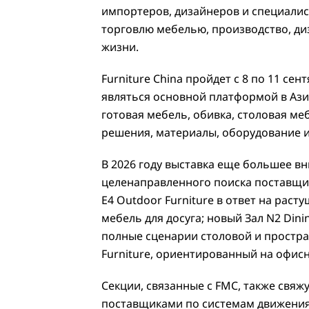
импортеров, дизайнеров и специалис
торговлю мебелью, производство, д
жизни.
Furniture China пройдет с 8 по 11 се
являться основной платформой в Ази
готовая мебель, обивка, столовая м
решения, материалы, оборудование и
В 2026 году выставка еще большее вн
целенаправленного поиска поставщ
E4 Outdoor Furniture в ответ на раст
мебель для досуга; новый Зал N2 Dini
полные сценарии столовой и простр
Furniture, ориентированный на офи
Секции, связанные с FMC, также свяж
поставщиками по системам движения,