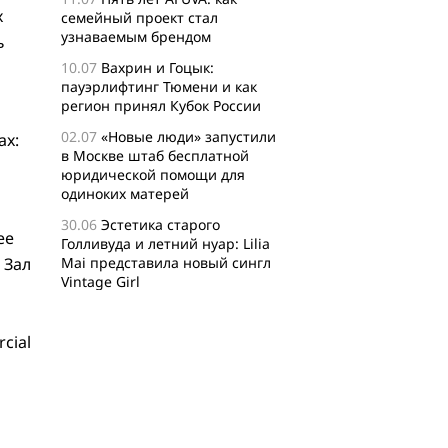
х
семейный проект стал
узнаваемым брендом
ь
10.07
Вахрин и Гоцык:
пауэрлифтинг Тюмени и как
регион принял Кубок России
02.07
«Новые люди» запустили
ах:
в Москве штаб бесплатной
юридической помощи для
одиноких матерей
30.06
Эстетика старого
ее
Голливуда и летний нуар: Lilia
 Зал
Mai представила новый сингл
Vintage Girl
29.06
Логисты назвали самые
популярные среди заказов
cial
россиян товары для активного
отдыха
24.06
Бизнес-сообщество
XFusion о главных идеях и
философии комьюнити-