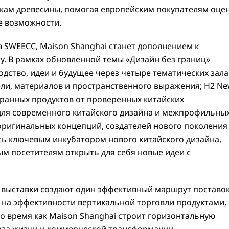
кам древесины, помогая европейским покупателям оце
е возможности.
 в SWEECC, Maison Shanghai станет дополнением к
. В рамках обновленной темы «Дизайн без границ»
одство, идеи и будущее через четыре тематических зала
бели, материалов и пространственного выражения; H2 N
бранных продуктов от проверенных китайских
 для современного китайского дизайна и межпрофильны
 оригинальных концепций, создателей нового поколения
сь ключевым инкубатором нового китайского дизайна,
м посетителям открыть для себя новые идеи с
е выставки создают один эффективный маршрут поставок
я на эффективности вертикальной торговли продуктами,
то время как Maison Shanghai строит горизонтальную