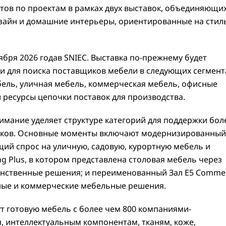
тов по проектам в рамках двух выставок, объединяющи
изайн и домашние интерьеры, ориентированные на стил
нтября 2026 годав SNIEC. Выставка по-прежнему будет
и для поиска поставщиков мебели в следующих сегмент
ебель, уличная мебель, коммерческая мебель, офисные
 ресурсы цепочки поставок для производства.
имание уделяет структуре категорий для поддержки бол
иков. Основные моменты включают модернизированный
ущий спрос на уличную, садовую, курортную мебель и
ng Plus, в котором представлена столовая мебель через
анственные решения; и переименованный Зал E5 Commer
сные и коммерческие мебельные решения.
ут готовую мебель с более чем 800 компаниями-
 интеллектуальным компонентам, тканям, коже,