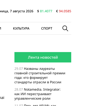
ница, 7 августа 2026
$
81.4077
€
94.0585
И
КУЛЬТУРА
СПОРТ
Лента новостей
29.07
Названы лауреаты
главной строительной премии
года: кто формирует
стандарты отрасли в России
28.07
Notamedia. Integrator:
как ИИ перестраивает
hai
управленческие роли
11.07
Пять лет AFUVA: как