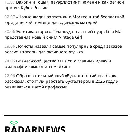
10.07
Вахрин и Гоцык: пауэрлифтинг Тюмени и как регион
принял Кубок России
02.07
«Новые люди» запустили в Москве штаб бесплатной
юридической помощи для одиноких матерей
30.06
Эстетика старого Голливуда и летний нуар: Lilia Mai
представила новый сингл Vintage Girl
29.06
Логисты назвали самые популярные среди заказов
россиян товары для активного отдыха
24.06
Бизнес-сообщество XFusion о главных идеях и
философии комьюнити-мейкинг
22.06
Образовательный клуб «Бухгалтерский квартал»
рассказал, стоит ли работать бухгалтером в 2026 году и
развиваться в этой профессии
17.06
Бейсджампер Бойцов покорил башню «Меркурий» в
«Москва-Сити»
27.05
Николай Пере о том, почему в 2026 году каждому
бизнесу нужен ребрендинг для роста компании
26.05
Инновационное десятилетие России: бизнес, власть
и общество формируют будущее