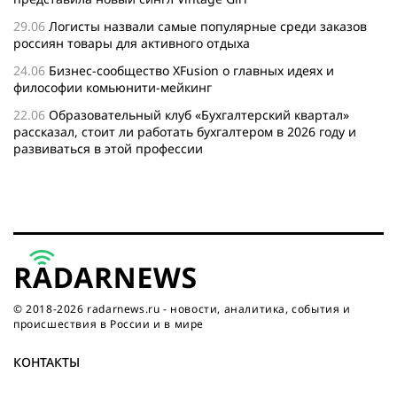
29.06
Логисты назвали самые популярные среди заказов
россиян товары для активного отдыха
24.06
Бизнес-сообщество XFusion о главных идеях и
философии комьюнити-мейкинг
22.06
Образовательный клуб «Бухгалтерский квартал»
рассказал, стоит ли работать бухгалтером в 2026 году и
развиваться в этой профессии
17.06
Бейсджампер Бойцов покорил башню «Меркурий» в
«Москва-Сити»
27.05
Николай Пере о том, почему в 2026 году каждому
бизнесу нужен ребрендинг для роста компании
26.05
Инновационное десятилетие России: бизнес, власть
и общество формируют будущее
© 2018-2026 radarnews.ru - новости, аналитика, события и
происшествия в России и в мире
КОНТАКТЫ