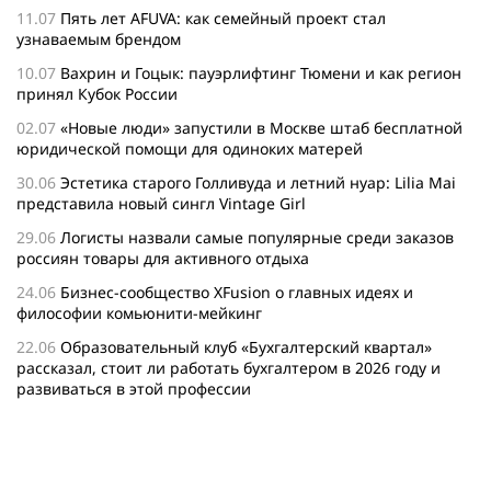
11.07
Пять лет AFUVA: как семейный проект стал
узнаваемым брендом
10.07
Вахрин и Гоцык: пауэрлифтинг Тюмени и как регион
принял Кубок России
02.07
«Новые люди» запустили в Москве штаб бесплатной
юридической помощи для одиноких матерей
30.06
Эстетика старого Голливуда и летний нуар: Lilia Mai
представила новый сингл Vintage Girl
29.06
Логисты назвали самые популярные среди заказов
россиян товары для активного отдыха
24.06
Бизнес-сообщество XFusion о главных идеях и
философии комьюнити-мейкинг
22.06
Образовательный клуб «Бухгалтерский квартал»
рассказал, стоит ли работать бухгалтером в 2026 году и
развиваться в этой профессии
17.06
Бейсджампер Бойцов покорил башню «Меркурий» в
«Москва-Сити»
27.05
Николай Пере о том, почему в 2026 году каждому