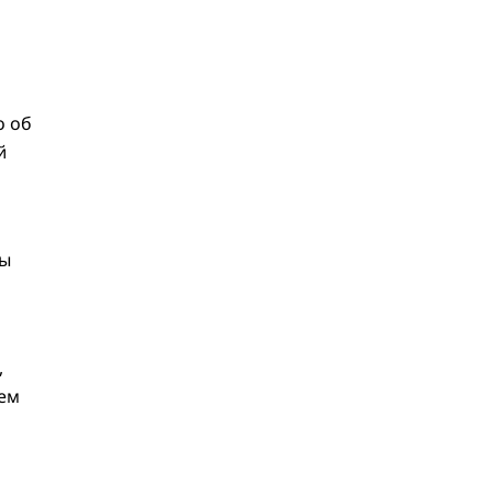
о об
й
ры
,
ем