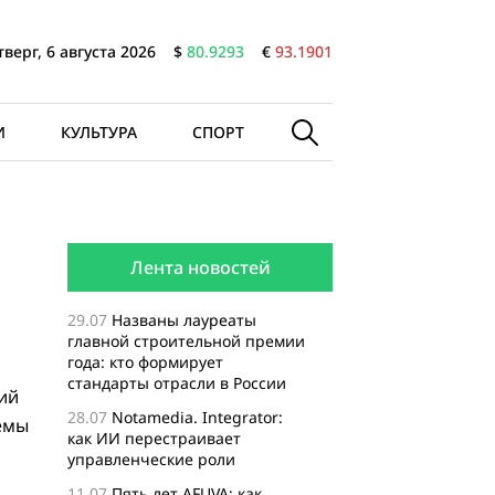
тверг, 6 августа 2026
$
80.9293
€
93.1901
И
КУЛЬТУРА
СПОРТ
Лента новостей
29.07
Названы лауреаты
главной строительной премии
года: кто формирует
стандарты отрасли в России
ий
28.07
Notamedia. Integrator:
емы
как ИИ перестраивает
управленческие роли
11.07
Пять лет AFUVA: как