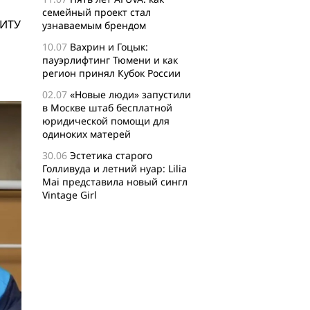
семейный проект стал
НИТУ
узнаваемым брендом
10.07
Вахрин и Гоцык:
пауэрлифтинг Тюмени и как
регион принял Кубок России
02.07
«Новые люди» запустили
в Москве штаб бесплатной
юридической помощи для
одиноких матерей
30.06
Эстетика старого
Голливуда и летний нуар: Lilia
Mai представила новый сингл
Vintage Girl
29.06
Логисты назвали самые
популярные среди заказов
россиян товары для активного
отдыха
24.06
Бизнес-сообщество
XFusion о главных идеях и
философии комьюнити-