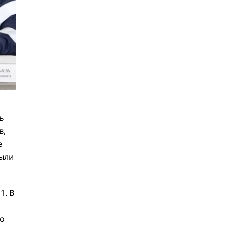
мейкинг
22.06
Образовательный клуб
«Бухгалтерский квартал»
рассказал, стоит ли работать
бухгалтером в 2026 году и
развиваться в этой профессии
17.06
Бейсджампер Бойцов
покорил башню «Меркурий» в
«Москва-Сити»
27.05
Николай Пере о том,
ь
почему в 2026 году каждому
бизнесу нужен ребрендинг
в,
для роста компании
е
26.05
Инновационное
были
десятилетие России: бизнес,
власть и общество формируют
будущее
1. В
ко