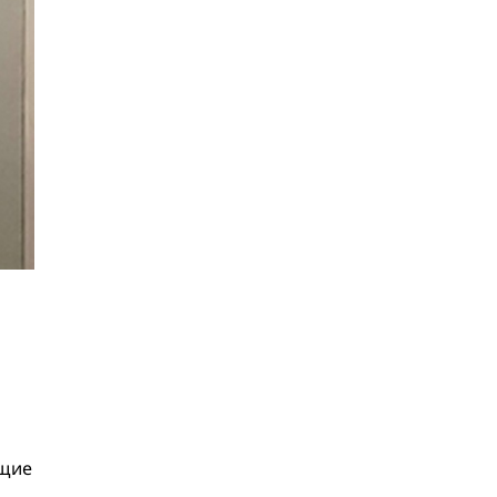
мейкинг
22.06
Образовательный клуб
«Бухгалтерский квартал»
рассказал, стоит ли работать
бухгалтером в 2026 году и
развиваться в этой профессии
17.06
Бейсджампер Бойцов
покорил башню «Меркурий» в
«Москва-Сити»
27.05
Николай Пере о том,
почему в 2026 году каждому
бизнесу нужен ребрендинг
для роста компании
26.05
Инновационное
десятилетие России: бизнес,
власть и общество формируют
будущее
ющие