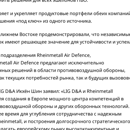
чить решения для всех эшелонов ПВО.
яет и укрепляет продуктовые портфели обеих компаний
шения «под ключ» из одного источника.
Ближнем Востоке продемонстрировали, что независимы
к имеют решающее значение для устойчивости и успех
одразделения Rheinmetall Air Defence,
metall Air Defence предлагают исключительно
ных решений в области противовоздушной обороны,
ак текущих потребностей рынка, так и будущих вызовов»
G D&A Икхён Шин заявил: «LIG D&A и Rheinmetall
ля создания в Европе мощного центра компетенций в
ивовоздушной обороны и других оборонных технологий
ее время для углубления сотрудничества с надежным
einmetall, и построения долгосрочного стратегическог
длагать европейскому рынку высококонкурентные и