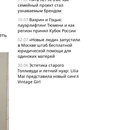
семейный проект стал
узнаваемым брендом
10.07
Вахрин и Гоцык:
пауэрлифтинг Тюмени и как
регион принял Кубок России
еть
02.07
«Новые люди» запустили
в Москве штаб бесплатной
юридической помощи для
одиноких матерей
30.06
Эстетика старого
Голливуда и летний нуар: Lilia
Mai представила новый сингл
Vintage Girl
29.06
Логисты назвали самые
популярные среди заказов
россиян товары для активного
отдыха
24.06
Бизнес-сообщество
XFusion о главных идеях и
философии комьюнити-