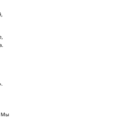
,
е,
а.
.
. Мы
о