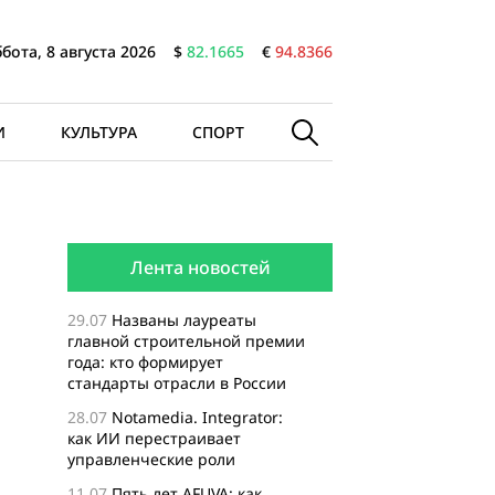
бота, 8 августа 2026
$
82.1665
€
94.8366
И
КУЛЬТУРА
СПОРТ
Лента новостей
29.07
Названы лауреаты
главной строительной премии
года: кто формирует
стандарты отрасли в России
28.07
Notamedia. Integrator:
как ИИ перестраивает
управленческие роли
11.07
Пять лет AFUVA: как