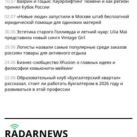
10.07
Вахрин и Гоцык: пауэрлифтинг Тюмени и как регион
принял Кубок России
02.07
«Новые люди» запустили в Москве штаб бесплатной
юридической помощи для одиноких матерей
30.06
Эстетика старого Голливуда и летний нуар: Lilia Mai
представила новый сингл Vintage Girl
29.06
Логисты назвали самые популярные среди заказов
россиян товары для активного отдыха
24.06
Бизнес-сообщество XFusion о главных идеях и
философии комьюнити-мейкинг
22.06
Образовательный клуб «Бухгалтерский квартал»
рассказал, стоит ли работать бухгалтером в 2026 году и
развиваться в этой профессии
17.06
Бейсджампер Бойцов покорил башню «Меркурий» в
«Москва-Сити»
27.05
Николай Пере о том, почему в 2026 году каждому
бизнесу нужен ребрендинг для роста компании
26.05
Инновационное десятилетие России: бизнес, власть
и общество формируют будущее