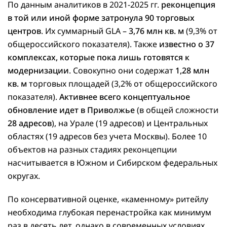
По данным аналитиков в 2021-2025 гг.
реконцепция
в той или иной форме затронула 90 торговых
центров
. Их суммарный GLA –
3,76 млн кв. м
(9,3% от
общероссийского показателя). Также
известно о 37
комплексах, которые пока лишь готовятся к
модернизации
. Совокупно они содержат
1,28 млн
кв. м
торговых площадей (3,2% от общероссийского
показателя).
Активнее всего концептуальное
обновление идет в Приволжье
(в общей сложности
28 адресов
), на Урале (19 адресов) и Центральных
областях (19 адресов без учета Москвы). Более 10
объектов на разных стадиях реконцепции
насчитывается в Южном и Сибирском федеральных
округах.
По консервативной оценке, «каменному» ритейлу
необходима глубокая перенастройка как минимум
раз в десять лет, однако в современных условиях