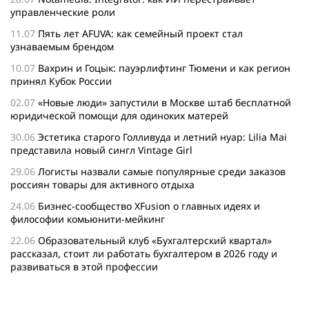
управленческие роли
11.07
Пять лет AFUVA: как семейный проект стал
узнаваемым брендом
10.07
Вахрин и Гоцык: пауэрлифтинг Тюмени и как регион
принял Кубок России
02.07
«Новые люди» запустили в Москве штаб бесплатной
юридической помощи для одиноких матерей
30.06
Эстетика старого Голливуда и летний нуар: Lilia Mai
представила новый сингл Vintage Girl
29.06
Логисты назвали самые популярные среди заказов
россиян товары для активного отдыха
24.06
Бизнес-сообщество XFusion о главных идеях и
философии комьюнити-мейкинг
22.06
Образовательный клуб «Бухгалтерский квартал»
рассказал, стоит ли работать бухгалтером в 2026 году и
развиваться в этой профессии
17.06
Бейсджампер Бойцов покорил башню «Меркурий» в
«Москва-Сити»