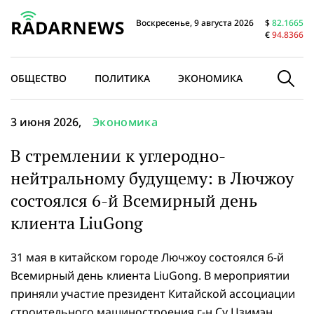
Воскресенье, 9 августа 2026
$
82.1665
€
94.8366
ОБЩЕСТВО
ПОЛИТИКА
ЭКОНОМИКА
В МИРЕ
3 июня 2026,
Экономика
В стремлении к углеродно-
нейтральному будущему: в Лючжоу
состоялся 6-й Всемирный день
клиента LiuGong
31 мая в китайском городе Лючжоу состоялся 6-й
Всемирный день клиента LiuGong. В мероприятии
приняли участие президент Китайской ассоциации
строительного машиностроения г-н Су Цзимэн