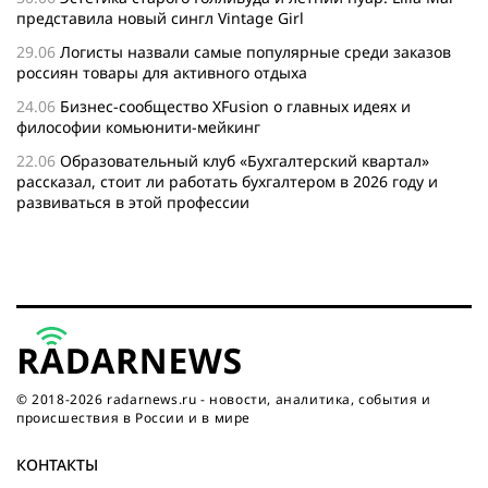
представила новый сингл Vintage Girl
29.06
Логисты назвали самые популярные среди заказов
россиян товары для активного отдыха
24.06
Бизнес-сообщество XFusion о главных идеях и
философии комьюнити-мейкинг
22.06
Образовательный клуб «Бухгалтерский квартал»
рассказал, стоит ли работать бухгалтером в 2026 году и
развиваться в этой профессии
17.06
Бейсджампер Бойцов покорил башню «Меркурий» в
«Москва-Сити»
27.05
Николай Пере о том, почему в 2026 году каждому
бизнесу нужен ребрендинг для роста компании
26.05
Инновационное десятилетие России: бизнес, власть
и общество формируют будущее
© 2018-2026 radarnews.ru - новости, аналитика, события и
происшествия в России и в мире
КОНТАКТЫ