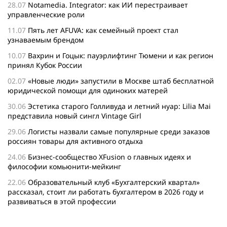
28.07
Notamedia. Integrator: как ИИ перестраивает
управленческие роли
11.07
Пять лет AFUVA: как семейный проект стал
узнаваемым брендом
10.07
Вахрин и Гоцык: пауэрлифтинг Тюмени и как регион
принял Кубок России
02.07
«Новые люди» запустили в Москве штаб бесплатной
юридической помощи для одиноких матерей
30.06
Эстетика старого Голливуда и летний нуар: Lilia Mai
представила новый сингл Vintage Girl
29.06
Логисты назвали самые популярные среди заказов
россиян товары для активного отдыха
24.06
Бизнес-сообщество XFusion о главных идеях и
философии комьюнити-мейкинг
22.06
Образовательный клуб «Бухгалтерский квартал»
рассказал, стоит ли работать бухгалтером в 2026 году и
развиваться в этой профессии
17.06
Бейсджампер Бойцов покорил башню «Меркурий» в
«Москва-Сити»