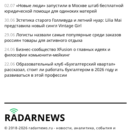
02.07
«Новые люди» запустили в Москве штаб бесплатной
юридической помощи для одиноких матерей
30.06
Эстетика старого Голливуда и летний нуар: Lilia Mai
представила новый сингл Vintage Girl
29.06
Логисты назвали самые популярные среди заказов
россиян товары для активного отдыха
24.06
Бизнес-сообщество XFusion о главных идеях и
философии комьюнити-мейкинг
22.06
Образовательный клуб «Бухгалтерский квартал»
рассказал, стоит ли работать бухгалтером в 2026 году и
развиваться в этой профессии
17.06
Бейсджампер Бойцов покорил башню «Меркурий» в
«Москва-Сити»
27.05
Николай Пере о том, почему в 2026 году каждому
бизнесу нужен ребрендинг для роста компании
26.05
Инновационное десятилетие России: бизнес, власть
и общество формируют будущее
© 2018-2026 radarnews.ru - новости, аналитика, события и