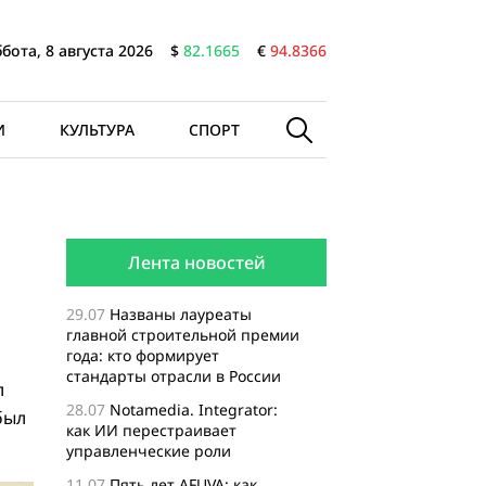
бота, 8 августа 2026
$
82.1665
€
94.8366
И
КУЛЬТУРА
СПОРТ
Лента новостей
29.07
Названы лауреаты
главной строительной премии
года: кто формирует
стандарты отрасли в России
л
28.07
Notamedia. Integrator:
был
как ИИ перестраивает
управленческие роли
11.07
Пять лет AFUVA: как