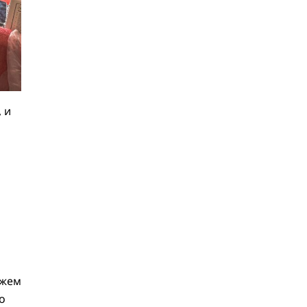
мейкинг
22.06
Образовательный клуб
«Бухгалтерский квартал»
рассказал, стоит ли работать
бухгалтером в 2026 году и
развиваться в этой профессии
17.06
Бейсджампер Бойцов
 и
покорил башню «Меркурий» в
«Москва-Сити»
27.05
Николай Пере о том,
почему в 2026 году каждому
бизнесу нужен ребрендинг
для роста компании
26.05
Инновационное
десятилетие России: бизнес,
власть и общество формируют
будущее
ожем
о