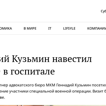
Суб
ОМИКА
В МИРЕ
IT
LIFSYLE
КОМПАНИ
ий Кузьмин навестил
 в госпитале
ртнер адвокатского бюро МКМ Геннадий Кузьмин посети
чение участники специальной военной операции. Визит 
ве.