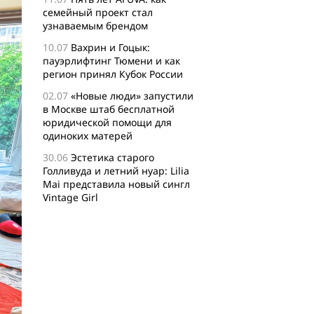
семейный проект стал
узнаваемым брендом
10.07
Вахрин и Гоцык:
пауэрлифтинг Тюмени и как
регион принял Кубок России
02.07
«Новые люди» запустили
в Москве штаб бесплатной
юридической помощи для
одиноких матерей
30.06
Эстетика старого
Голливуда и летний нуар: Lilia
Mai представила новый сингл
Vintage Girl
29.06
Логисты назвали самые
популярные среди заказов
россиян товары для активного
отдыха
24.06
Бизнес-сообщество
XFusion о главных идеях и
философии комьюнити-