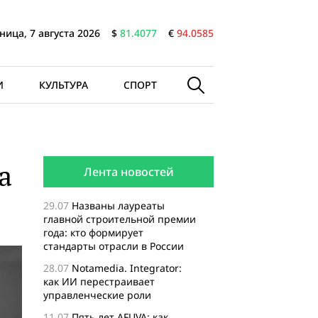
ница, 7 августа 2026
$
81.4077
€
94.0585
И
КУЛЬТУРА
СПОРТ
а
Лента новостей
29.07
Названы лауреаты
главной строительной премии
года: кто формирует
стандарты отрасли в России
28.07
Notamedia. Integrator:
как ИИ перестраивает
управленческие роли
11.07
Пять лет AFUVA: как