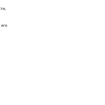
ти,
 его