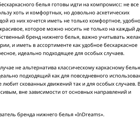
бескаркасного белья готовы идти на компромисс: не все
ользу хоть и комфортных, но довольно аскетических
ой из них хочется иметь не только комфортное, удобно
 красивое, которое можно носить не только на каждый д
обственный бренд нижнего белья, важно учитывать жела
рии, и иметь в ассортименте как удобное бескаркасное
ересное, идеально подходящее для особых случаев.
случае не альтернатива классическому каркасному бель
деально подходящий как для повседневного использова
не любит скованных движений так и для особых случаев. 
асивым, вне зависимости от основных направлений и
ватель бренда нижнего белья «InDreams».