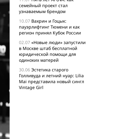
семейный проект стал
узнаваемым брендом
10.07
Вахрин и Гоцык:
пауэрлифтинг Тюмени и как
регион принял Кубок России
02.07
«Новые люди» запустили
в Москве штаб бесплатной
юридической помощи для
одиноких матерей
30.06
Эстетика старого
Голливуда и летний нуар: Lilia
Mai представила новый сингл
Vintage Girl
29.06
Логисты назвали самые
популярные среди заказов
россиян товары для активного
отдыха
24.06
Бизнес-сообщество
XFusion о главных идеях и
философии комьюнити-