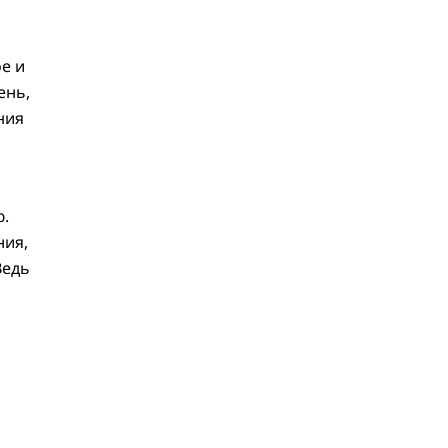
е и
ень,
ния
ю.
ния,
Ведь