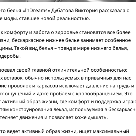
го белья «InDreams» Дубатова Виктория рассказала о
е моды, ставшее новой реальностью.
к комфорту и забота о здоровье становятся все более
зни, бескаркасное нижнее белье занимает особенное
ины. Такой вид белья – тренд в мире нижнего белья,
рдеробы.
воевал своей главной отличительной особенностью:
их вставок, обычно используемых в привычных для нас
вие проволок и каркасов исключает давление на грудь и
ных ощущений и даже проблем с кровообращением. Это
ет активный образ жизни, где комфорт и поддержка игра
тям конструирования лекал, используемая в бескаркас
 стесняет движения и позволяет коже дышать.
 кто ведет активный образ жизни, ищет максимальный