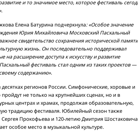
азвитие и то значимое место, которое фестиваль сегод
»
.
жкова Елена Батурина подчеркнула
: «Особое значение
я рождения Юрия Михайловича Московский Пасхальный
 важное свидетельство сохранения исторической памяти
культурную жизнь. Он последовательно поддерживал
е на расширение доступа к искусству и развитие
Пасхальный фестиваль стал одним из таких проектов —
 своему содержанию»
.
в десятках регионов России. Симфонические, хоровые и
ройдут не только на крупнейших сценах, но и в
урных центрах и храмах, продолжая образовательную,
ную традицию фестиваля. Юбилейный сезон также
я Сергея Прокофьева и 120-летию Дмитрия Шостакович
ает особое место в музыкальной культуре.