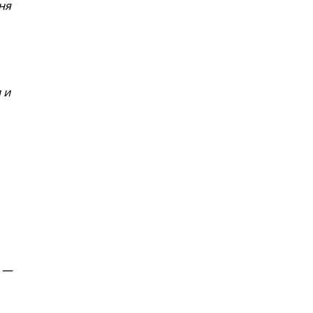
ня
 и
а —