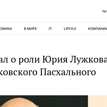
Че
ОМИКА
В МИРЕ
IT
LIFSYLE
КОМПАНИ
зал о роли Юрия Лужков
ковского Пасхального