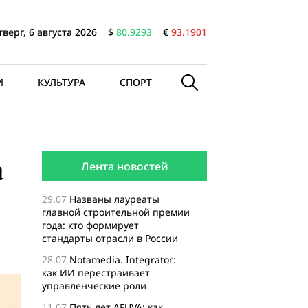
тверг, 6 августа 2026
$
80.9293
€
93.1901
И
КУЛЬТУРА
СПОРТ
а
Лента новостей
29.07
Названы лауреаты
главной строительной премии
года: кто формирует
стандарты отрасли в России
28.07
Notamedia. Integrator:
как ИИ перестраивает
управленческие роли
11.07
Пять лет AFUVA: как