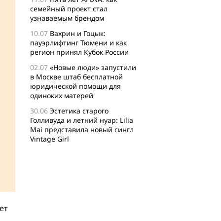
семейный проект стал
узнаваемым брендом
10.07
Вахрин и Гоцык:
пауэрлифтинг Тюмени и как
регион принял Кубок России
02.07
«Новые люди» запустили
в Москве штаб бесплатной
юридической помощи для
одиноких матерей
30.06
Эстетика старого
Голливуда и летний нуар: Lilia
Mai представила новый сингл
Vintage Girl
29.06
Логисты назвали самые
популярные среди заказов
россиян товары для активного
отдыха
24.06
Бизнес-сообщество
XFusion о главных идеях и
ет
философии комьюнити-