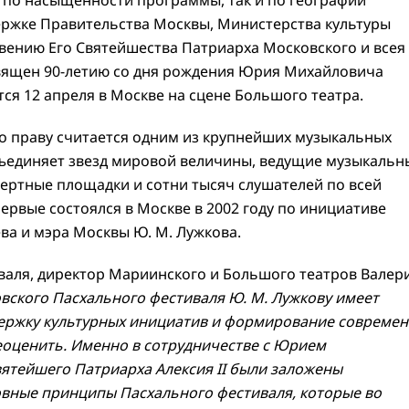
ержке Правительства Москвы, Министерства культуры
вению Его Святейшества Патриарха Московского и всея
вящен 90-летию со дня рождения Юрия Михайловича
ся 12 апреля в Москве на сцене Большого театра.
о праву считается одним из крупнейших музыкальных
бъединяет звезд мировой величины, ведущие музыкальн
ертные площадки и сотни тысяч слушателей по всей
ервые состоялся в Москве в 2002 году по инициативе
ева и мэра Москвы Ю. М. Лужкова.
валя, директор Мариинского и Большого театров Валер
ского Пасхального фестиваля Ю. М. Лужкову имеет
ддержку культурных инициатив и формирование совреме
еоценить. Именно в сотрудничестве с Юрием
ятейшего Патриарха Алексия II были заложены
овные принципы Пасхального фестиваля, которые во