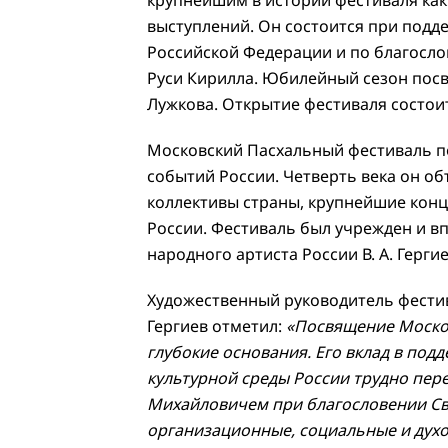
выступлений. Он состоится при подд
Российской Федерации и по благосло
Руси Кирилла. Юбилейный сезон пос
Лужкова. Открытие фестиваля состоит
Московский Пасхальный фестиваль п
событий России. Четверть века он о
коллективы страны, крупнейшие конц
России. Фестиваль был учрежден и вп
народного артиста России В. А. Герги
Художественный руководитель фести
Гергиев отметил:
«Посвящение Москов
глубокие основания. Его вклад в по
культурной среды России трудно пер
Михайловичем при благословении Св
организационные, социальные и дух