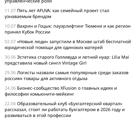
управленческие роли
11.07
Пять лет AFUVA: как семейный проект стал
узнаваемым брендом
10.07
Вахрин и Гоцык: пауэрлифтинг Тюмени и как регион
принял Кубок России
02.07
«Новые люди» запустили в Москве штаб бесплатной
юридической помощи для одиноких матерей
30.06
Эстетика старого Голливуда и летний нуар: Lilia Mai
представила новый сингл Vintage Girl
29.06
Логисты назвали самые популярные среди заказов
россиян товары для активного отдыха
24.06
Бизнес-сообщество XFusion о главных идеях и
философии комьюнити-мейкинг
22.06
Образовательный клуб «Бухгалтерский квартал»
рассказал, стоит ли работать бухгалтером в 2026 году и
развиваться в этой профессии
17.06
Бейсджампер Бойцов покорил башню «Меркурий» в
«Москва-Сити»