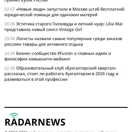
02.07
«Новые люди» запустили в Москве штаб бесплатной
юридической помощи для одиноких матерей
30.06
Эстетика старого Голливуда и летний нуар: Lilia Mai
представила новый сингл Vintage Girl
29.06
Логисты назвали самые популярные среди заказов
россиян товары для активного отдыха
24.06
Бизнес-сообщество XFusion о главных идеях и
философии комьюнити-мейкинг
22.06
Образовательный клуб «Бухгалтерский квартал»
рассказал, стоит ли работать бухгалтером в 2026 году и
развиваться в этой профессии
17.06
Бейсджампер Бойцов покорил башню «Меркурий» в
«Москва-Сити»
27.05
Николай Пере о том, почему в 2026 году каждому
бизнесу нужен ребрендинг для роста компании
26.05
Инновационное десятилетие России: бизнес, власть
и общество формируют будущее