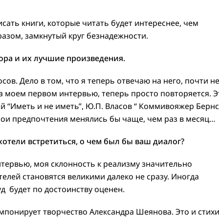
сать книги, которые читать будет интереснее, чем
разом, замкнутый круг безнадежности.
ора и их лучшие произведения.
ов. Дело в том, что я теперь отвечаю на него, почти н
на моем первом интервью, теперь просто повторяется. Э
эй “Иметь и не иметь”, Ю.П. Власов “ Коммивояжер Бернс 
 мои предпочтения менялись бы чаще, чем раз в месяц…
хотели встретиться, о чем был бы ваш диалог?
интервью, моя склонность к реализму значительно
елей становятся великими далеко не сразу. Иногда
уд будет по достоинству оценен.
мпонирует творчество Александра Шеянова. Это и стихи