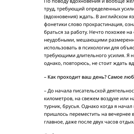
По поводу вдохновения и вообще жел
труд, требующий определенных усилий
(вдохновения) ждать. В английском я
фонетики слово прокрастинация, озн
браться за работу. Нечто похожее на
неудобными, мешающими размеренно
использовать в психологии для объя
требующими длительного усилия. Я не
однако, повторюсь, не стоит ждать в
– Как проходит ваш день? Самое лю
– До начала писательской деятельнос
километров, на свежем воздухе или на
турник, брусья. Однако когда я нача
пришлось переместить на вечернее в
главное, даже после двух часов отдых