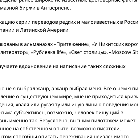
лмазной биржи в Антверпене.
икацию серии переводов редких и малоизвестных в Росс
спании и Латинской Америки.
икованы в альманахах «Притяжение», «У Никитских ворот
итератор», «Рублевка life», «Свет столицы», «Moscow Sit
олучаете вдохновение на написание таких сложных
о не я выбрал жанр, а жанр выбрал меня. Все о чем я п
вление о существующем мире, мне не приходиться крив
ения, хваля или ругая ту или иную линию поведения мо
есьма субъективен, возможно, человек пишущий в
нь именно так. Безусловно, высшим пилотажем может
анное на собственном опыте, возможно писатели,
нтом способны описать переживания неизлечимого