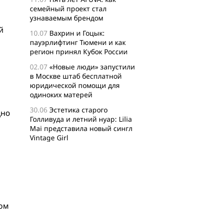
семейный проект стал
узнаваемым брендом
й
10.07
Вахрин и Гоцык:
пауэрлифтинг Тюмени и как
регион принял Кубок России
02.07
«Новые люди» запустили
в Москве штаб бесплатной
юридической помощи для
одиноких матерей
30.06
Эстетика старого
дно
Голливуда и летний нуар: Lilia
Mai представила новый сингл
Vintage Girl
29.06
Логисты назвали самые
популярные среди заказов
россиян товары для активного
отдыха
24.06
Бизнес-сообщество
ром
XFusion о главных идеях и
философии комьюнити-