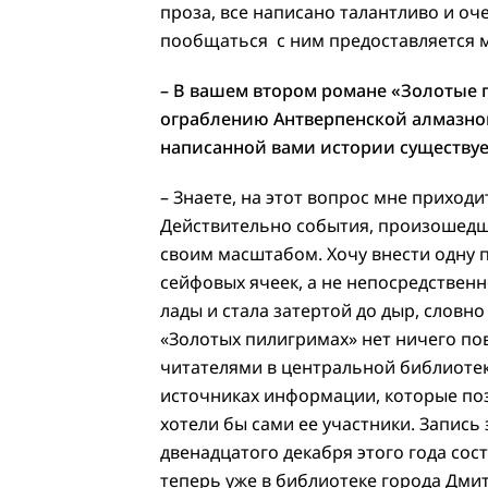
проза, все написано талантливо и о
пообщаться с ним предоставляется м
– В вашем втором романе «Золотые 
ограблению Антверпенской алмазной
написанной вами истории существуе
– Знаете, на этот вопрос мне приход
Действительно события, произошедши
своим масштабом. Хочу внести одну 
сейфовых ячеек, а не непосредственн
лады и стала затертой до дыр, словн
«Золотых пилигримах» нет ничего по
читателями в центральной библиотеке
источниках информации, которые поз
хотели бы сами ее участники. Запись
двенадцатого декабря этого года сос
теперь уже в библиотеке города Дми