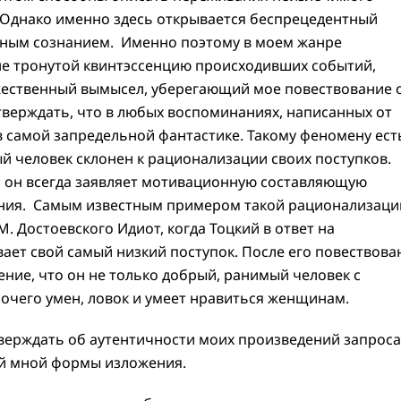
. Однако именно здесь открывается беспрецедентный
ным сознанием. Именно поэтому в моем жанре
 не тронутой квинтэссенцию происходивших событий,
жественный вымысел, уберегающий мое повествование 
тверждать, что в любых воспоминаниях, написанных от
в самой запредельной фантастике. Такому феномену ест
й человек склонен к рационализации своих поступков.
, он всегда заявляет мотивационную составляющую
ния. Самым известным примером такой рационализаци
. Достоевского Идиот, когда Тоцкий в ответ на
ет свой самый низкий поступок. После его повествова
ение, что он не только добрый, ранимый человек с
очего умен, ловок и умеет нравиться женщинам.
верждать об аутентичности моих произведений запрос
й мной формы изложения.