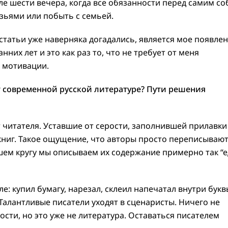
ле шести вечера, когда все обязанности перед самим со
узьями или побыть с семьей.
статьи уже наверняка догадались, является мое появле
нних лет и это как раз то, что не требует от меня
 мотивации.
т современной русской литературе? Пути решения
 читателя. Уставшие от серости, заполнившей прилавки
книг. Такое ощущение, что авторы просто переписываю
нашем кругу мы описываем их содержание примерно так “е
е: купил бумагу, нарезал, склеил напечатал внутри букв
Талантливые писатели уходят в сценаристы. Ничего не
ости, но это уже не литература. Оставаться писателем