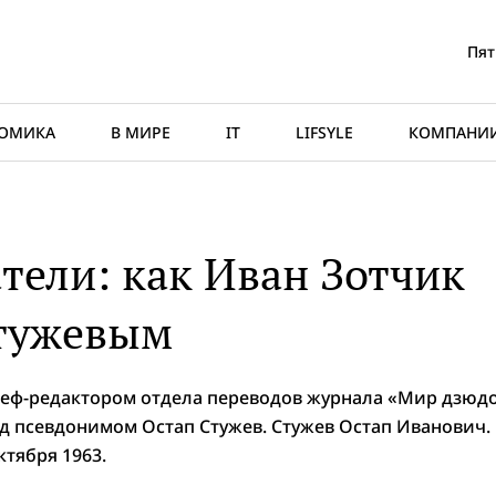
Пят
ОМИКА
В МИРЕ
IT
LIFSYLE
КОМПАНИ
тели: как Иван Зотчик
Стужевым
еф-редактором отдела переводов журнала «Мир дзюдо
од псевдонимом Остап Стужев. Стужев Остап Иванович.
ктября 1963.