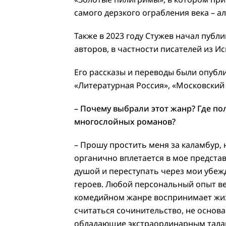
самого дерзкого ограбления века – а
Также в 2023 году Стужев начал публ
авторов, в частности писателей из И
Его рассказы и переводы были опубл
«Литературная Россия», «Московский л
– Почему выбрали этот жанр? Где п
многослойных романов?
– Прошу простить меня за каламбур, н
органично вплетается в мое предста
душой и переступать через мои убежд
героев. Любой персональный опыт в
комедийном жанре воспринимает жиз
считаться сочинительство, не основ
обладающие экстраординарным тала