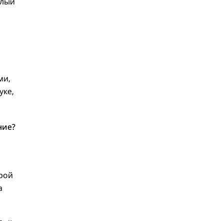
елый
ми,
уке,
ние?
урой
а