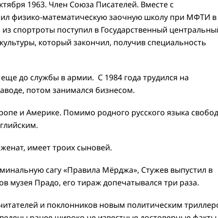
ктября 1963. Член Союза Писателей. Вместе с
ил физико-математическую заочную школу при МФТИ в
 из спортроты поступил в Государственный центральны
культуры, который закончил, получив специальность
еще до службы в армии. С 1984 года трудился на
воде, потом занимался бизнесом.
ропе и Америке. Помимо родного русского языка свобо
нглийским.
женат, имеет троих сыновей.
минальную сагу «Правила Мёрджа», Стужев выпустил в
ов музея Прадо, его тираж допечатывался три раза.
 читателей и поклонников новым политическим трилле
иведены ранее широко не известные достоверные факты