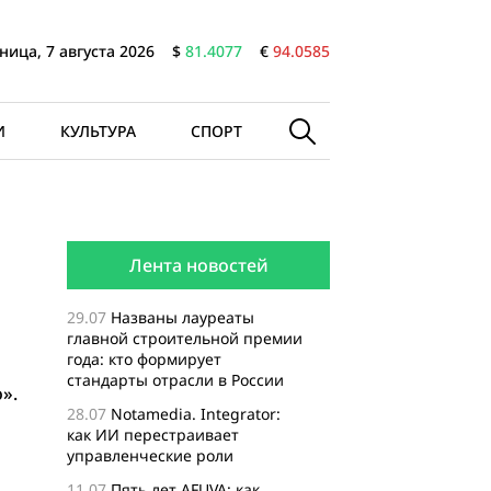
ница, 7 августа 2026
$
81.4077
€
94.0585
И
КУЛЬТУРА
СПОРТ
Лента новостей
29.07
Названы лауреаты
главной строительной премии
года: кто формирует
стандарты отрасли в России
».
28.07
Notamedia. Integrator:
как ИИ перестраивает
управленческие роли
11.07
Пять лет AFUVA: как