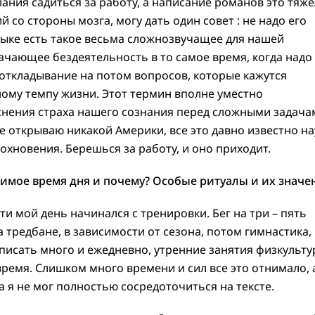
ания садиться за работу, а написание романов это тяж
 со стороны мозга, могу дать один совет : не надо его
зыке есть такое весьма сложнозвучащее для нашей
ачающее бездеятельность в то самое время, когда надо
 откладывание на потом вопросов, которые кажутся
му темпу жизни. Этот термин вполне уместно
снения страха нашего сознания перед сложными задача
 открываю никакой Америки, все это давно известно на
дохновения. Берешься за работу, и оно приходит.
бимое время дня и почему? Особые ритуалы и их значе
ти мой день начинался с тренировки. Бег на три – пять
 тредбане, в зависимости от сезона, потом гимнастика,
л писать много и ежедневно, утренние занятия физкульт
ремя. Слишком много времени и сил все это отнимало, 
а я не мог полностью сосредоточиться на тексте.