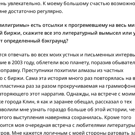
чень увлекательно. К моему большому счастью возможн
не достаточно регулярно.
пилигримы» есть отсылки к прогремевшему на весь ми
 биржи, скажите все это литературный вымысел или 
т определенный бэкграунд?
ится отвечать во всех моих устных и письменных интерв
е в 2003 году, облетели всю планету, поразив обывате
поправку. Преступники похитили алмазы из частных
о с биржи. Сама эта история много раз повторялась на 
о пластинка раз за разом прокручиваемая на граммофоне
вторяющего этот нарратив. Однажды, на встрече с мои
 города Клин, я как и заранее обещал, рассказал о тех
волили мне узнать гораздо больше об этой истории, ч
 этого выступления наверняка сохранилась. Кроме того
тоится моя очередная встреча с любителями литературы
тров. Мне кажется логичным с моей стороны ратовать з