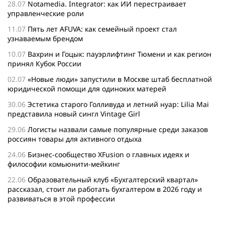
28.07
Notamedia. Integrator: как ИИ перестраивает
управленческие роли
11.07
Пять лет AFUVA: как семейный проект стал
узнаваемым брендом
10.07
Вахрин и Гоцык: пауэрлифтинг Тюмени и как регион
принял Кубок России
02.07
«Новые люди» запустили в Москве штаб бесплатной
юридической помощи для одиноких матерей
30.06
Эстетика старого Голливуда и летний нуар: Lilia Mai
представила новый сингл Vintage Girl
29.06
Логисты назвали самые популярные среди заказов
россиян товары для активного отдыха
24.06
Бизнес-сообщество XFusion о главных идеях и
философии комьюнити-мейкинг
22.06
Образовательный клуб «Бухгалтерский квартал»
рассказал, стоит ли работать бухгалтером в 2026 году и
развиваться в этой профессии
17.06
Бейсджампер Бойцов покорил башню «Меркурий» в
«Москва-Сити»