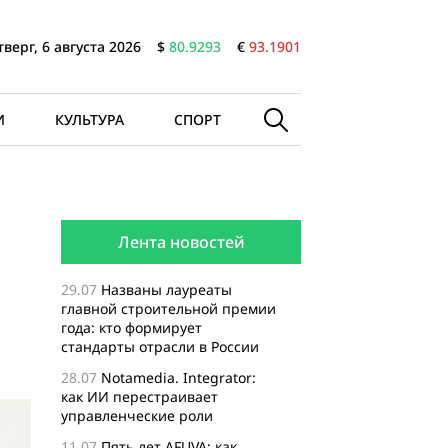
тверг, 6 августа 2026
$
80.9293
€
93.1901
И
КУЛЬТУРА
СПОРТ
Лента новостей
29.07
Названы лауреаты
главной строительной премии
года: кто формирует
стандарты отрасли в России
28.07
Notamedia. Integrator:
как ИИ перестраивает
управленческие роли
11.07
Пять лет AFUVA: как