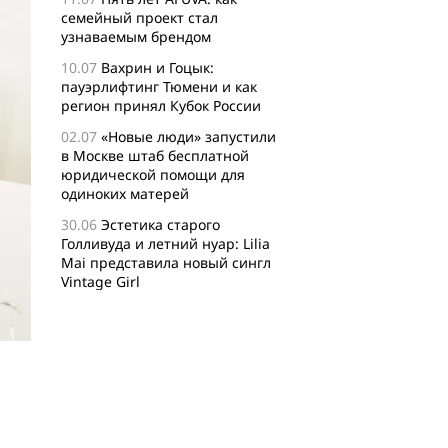
семейный проект стал
узнаваемым брендом
10.07
Вахрин и Гоцык:
пауэрлифтинг Тюмени и как
регион принял Кубок России
02.07
«Новые люди» запустили
в Москве штаб бесплатной
юридической помощи для
одиноких матерей
30.06
Эстетика старого
Голливуда и летний нуар: Lilia
Mai представила новый сингл
Vintage Girl
29.06
Логисты назвали самые
популярные среди заказов
россиян товары для активного
отдыха
24.06
Бизнес-сообщество
XFusion о главных идеях и
философии комьюнити-