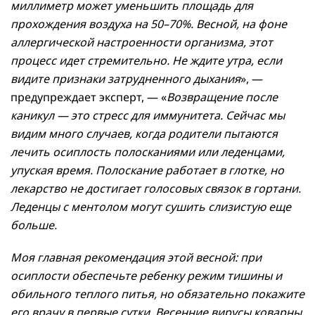
миллиметр может уменьшить площадь для
прохождения воздуха на 50–70%. Весной, на фоне
аллергической настроенности организма, этот
процесс идет стремительно. Не ждите утра, если
видите признаки затрудненного дыхания
», —
предупреждает эксперт, — «
Возвращение после
каникул — это стресс для иммунитета. Сейчас мы
видим много случаев, когда родители пытаются
лечить осиплость полосканиями или леденцами,
упуская время. Полоскание работает в глотке, но
лекарство не достигает голосовых связок в гортани.
Леденцы с ментолом могут сушить слизистую еще
больше.
Моя главная рекомендация этой весной: при
осиплости обеспечьте ребенку режим тишины и
обильного теплого питья, но обязательно покажите
его врачу в первые сутки. Весенние вирусы коварны,