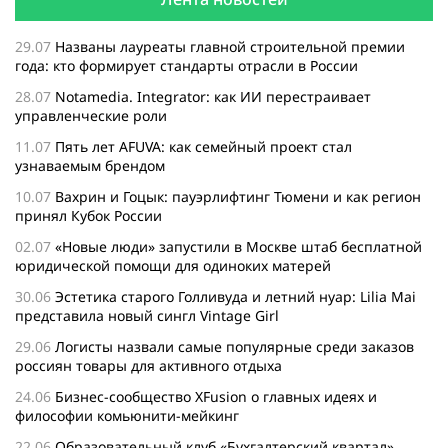
29.07
Названы лауреаты главной строительной премии
года: кто формирует стандарты отрасли в России
28.07
Notamedia. Integrator: как ИИ перестраивает
управленческие роли
11.07
Пять лет AFUVA: как семейный проект стал
узнаваемым брендом
10.07
Вахрин и Гоцык: пауэрлифтинг Тюмени и как регион
принял Кубок России
02.07
«Новые люди» запустили в Москве штаб бесплатной
юридической помощи для одиноких матерей
30.06
Эстетика старого Голливуда и летний нуар: Lilia Mai
представила новый сингл Vintage Girl
29.06
Логисты назвали самые популярные среди заказов
россиян товары для активного отдыха
24.06
Бизнес-сообщество XFusion о главных идеях и
философии комьюнити-мейкинг
22.06
Образовательный клуб «Бухгалтерский квартал»