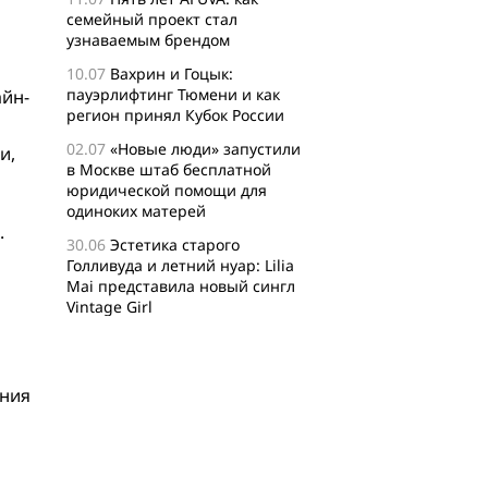
семейный проект стал
узнаваемым брендом
10.07
Вахрин и Гоцык:
пауэрлифтинг Тюмени и как
айн-
регион принял Кубок России
02.07
«Новые люди» запустили
и,
в Москве штаб бесплатной
юридической помощи для
одиноких матерей
.
30.06
Эстетика старого
Голливуда и летний нуар: Lilia
Mai представила новый сингл
Vintage Girl
29.06
Логисты назвали самые
популярные среди заказов
россиян товары для активного
ения
отдыха
24.06
Бизнес-сообщество
XFusion о главных идеях и
философии комьюнити-