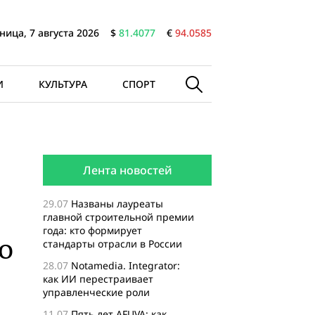
ница, 7 августа 2026
$
81.4077
€
94.0585
И
КУЛЬТУРА
СПОРТ
Лента новостей
29.07
Названы лауреаты
главной строительной премии
года: кто формирует
о
стандарты отрасли в России
28.07
Notamedia. Integrator:
как ИИ перестраивает
управленческие роли
11.07
Пять лет AFUVA: как