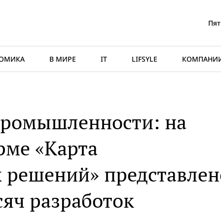
Пят
ОМИКА
В МИРЕ
IT
LIFSYLE
КОМПАНИ
промышленности: на
рме «Карта
 решений» представлен
сяч разработок