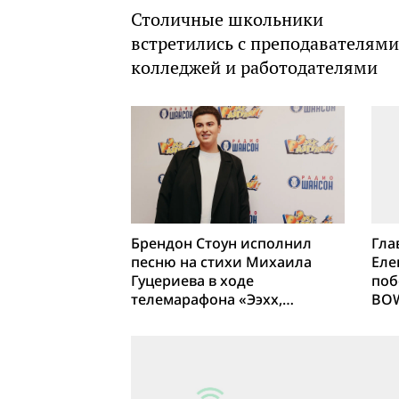
Столичные школьники
встретились с преподавателями
колледжей и работодателями
Брендон Стоун исполнил
Гла
песню на стихи Михаила
Еле
Гуцериева в ходе
поб
телемарафона «Ээхх,
BO
Разгуляй!»