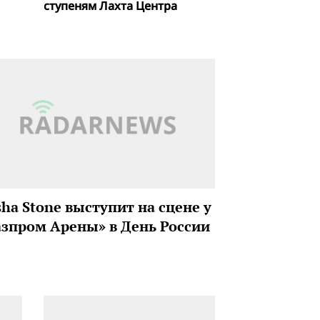
ступеням Лахта Центра
sha Stone выступит на сцене у
азпром Арены» в День России