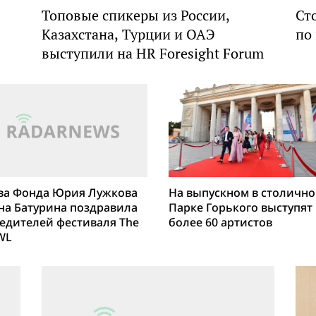
Топовые спикеры из России,
Ст
Казахстана, Турции и ОАЭ
по
выступили на HR Foresight Forum
ва Фонда Юрия Лужкова
На выпускном в столичн
на Батурина поздравила
Парке Горького выступят
едителей фестиваля The
более 60 артистов
WL