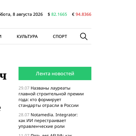
бота, 8 августа 2026
$
82.1665
€
94.8366
И
КУЛЬТУРА
СПОРТ
ч
Лента новостей
29.07
Названы лауреаты
главной строительной премии
года: кто формирует
е
стандарты отрасли в России
28.07
Notamedia. Integrator:
как ИИ перестраивает
управленческие роли
11.07
Пять лет AFUVA: как