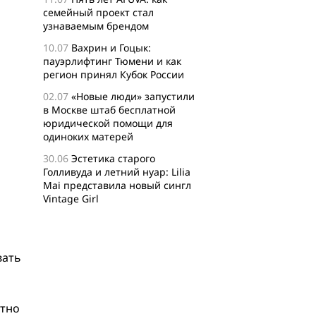
семейный проект стал
узнаваемым брендом
10.07
Вахрин и Гоцык:
пауэрлифтинг Тюмени и как
регион принял Кубок России
02.07
«Новые люди» запустили
в Москве штаб бесплатной
юридической помощи для
одиноких матерей
30.06
Эстетика старого
Голливуда и летний нуар: Lilia
Mai представила новый сингл
Vintage Girl
29.06
Логисты назвали самые
популярные среди заказов
россиян товары для активного
вать
отдыха
24.06
Бизнес-сообщество
XFusion о главных идеях и
стно
философии комьюнити-