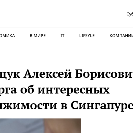
Суб
ОМИКА
В МИРЕ
IT
LIFSYLE
КОМПАНИ
щук Алексей Борисови
рга об интересных
ижимости в Сингапур