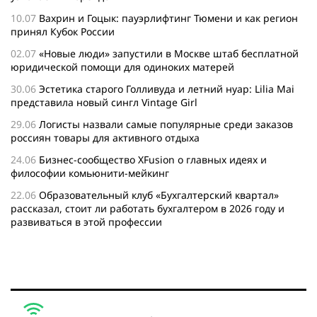
10.07
Вахрин и Гоцык: пауэрлифтинг Тюмени и как регион
принял Кубок России
02.07
«Новые люди» запустили в Москве штаб бесплатной
юридической помощи для одиноких матерей
30.06
Эстетика старого Голливуда и летний нуар: Lilia Mai
представила новый сингл Vintage Girl
29.06
Логисты назвали самые популярные среди заказов
россиян товары для активного отдыха
24.06
Бизнес-сообщество XFusion о главных идеях и
философии комьюнити-мейкинг
22.06
Образовательный клуб «Бухгалтерский квартал»
рассказал, стоит ли работать бухгалтером в 2026 году и
развиваться в этой профессии
17.06
Бейсджампер Бойцов покорил башню «Меркурий» в
«Москва-Сити»
27.05
Николай Пере о том, почему в 2026 году каждому
бизнесу нужен ребрендинг для роста компании
26.05
Инновационное десятилетие России: бизнес, власть