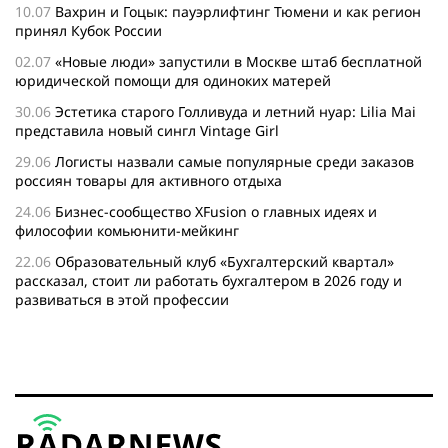
10.07
Вахрин и Гоцык: пауэрлифтинг Тюмени и как регион
принял Кубок России
02.07
«Новые люди» запустили в Москве штаб бесплатной
юридической помощи для одиноких матерей
30.06
Эстетика старого Голливуда и летний нуар: Lilia Mai
представила новый сингл Vintage Girl
29.06
Логисты назвали самые популярные среди заказов
россиян товары для активного отдыха
24.06
Бизнес-сообщество XFusion о главных идеях и
философии комьюнити-мейкинг
22.06
Образовательный клуб «Бухгалтерский квартал»
рассказал, стоит ли работать бухгалтером в 2026 году и
развиваться в этой профессии
17.06
Бейсджампер Бойцов покорил башню «Меркурий» в
«Москва-Сити»
27.05
Николай Пере о том, почему в 2026 году каждому
бизнесу нужен ребрендинг для роста компании
26.05
Инновационное десятилетие России: бизнес, власть