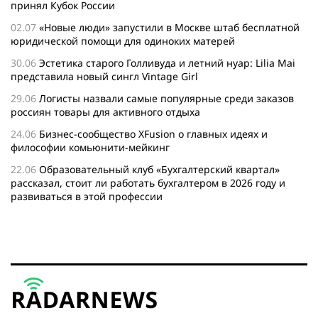
принял Кубок России
02.07
«Новые люди» запустили в Москве штаб бесплатной
юридической помощи для одиноких матерей
30.06
Эстетика старого Голливуда и летний нуар: Lilia Mai
представила новый сингл Vintage Girl
29.06
Логисты назвали самые популярные среди заказов
россиян товары для активного отдыха
24.06
Бизнес-сообщество XFusion о главных идеях и
философии комьюнити-мейкинг
22.06
Образовательный клуб «Бухгалтерский квартал»
рассказал, стоит ли работать бухгалтером в 2026 году и
развиваться в этой профессии
17.06
Бейсджампер Бойцов покорил башню «Меркурий» в
«Москва-Сити»
27.05
Николай Пере о том, почему в 2026 году каждому
бизнесу нужен ребрендинг для роста компании
26.05
Инновационное десятилетие России: бизнес, власть
и общество формируют будущее