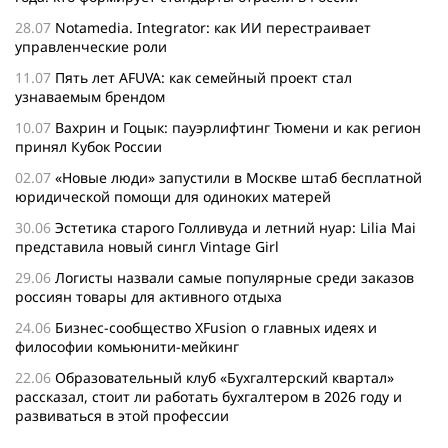
28.07
Notamedia. Integrator: как ИИ перестраивает
управленческие роли
11.07
Пять лет AFUVA: как семейный проект стал
узнаваемым брендом
10.07
Вахрин и Гоцык: пауэрлифтинг Тюмени и как регион
принял Кубок России
02.07
«Новые люди» запустили в Москве штаб бесплатной
юридической помощи для одиноких матерей
30.06
Эстетика старого Голливуда и летний нуар: Lilia Mai
представила новый сингл Vintage Girl
29.06
Логисты назвали самые популярные среди заказов
россиян товары для активного отдыха
24.06
Бизнес-сообщество XFusion о главных идеях и
философии комьюнити-мейкинг
22.06
Образовательный клуб «Бухгалтерский квартал»
рассказал, стоит ли работать бухгалтером в 2026 году и
развиваться в этой профессии
17.06
Бейсджампер Бойцов покорил башню «Меркурий» в