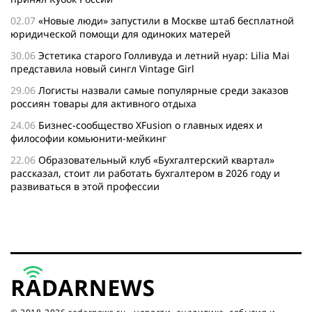
02.07
«Новые люди» запустили в Москве штаб бесплатной
юридической помощи для одиноких матерей
30.06
Эстетика старого Голливуда и летний нуар: Lilia Mai
представила новый сингл Vintage Girl
29.06
Логисты назвали самые популярные среди заказов
россиян товары для активного отдыха
24.06
Бизнес-сообщество XFusion о главных идеях и
философии комьюнити-мейкинг
22.06
Образовательный клуб «Бухгалтерский квартал»
рассказал, стоит ли работать бухгалтером в 2026 году и
развиваться в этой профессии
17.06
Бейсджампер Бойцов покорил башню «Меркурий» в
«Москва-Сити»
27.05
Николай Пере о том, почему в 2026 году каждому
бизнесу нужен ребрендинг для роста компании
26.05
Инновационное десятилетие России: бизнес, власть
и общество формируют будущее