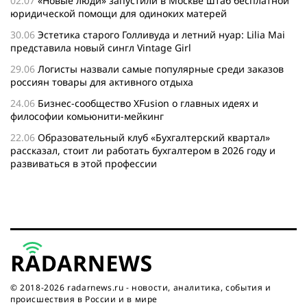
02.07
«Новые люди» запустили в Москве штаб бесплатной
юридической помощи для одиноких матерей
30.06
Эстетика старого Голливуда и летний нуар: Lilia Mai
представила новый сингл Vintage Girl
29.06
Логисты назвали самые популярные среди заказов
россиян товары для активного отдыха
24.06
Бизнес-сообщество XFusion о главных идеях и
философии комьюнити-мейкинг
22.06
Образовательный клуб «Бухгалтерский квартал»
рассказал, стоит ли работать бухгалтером в 2026 году и
развиваться в этой профессии
17.06
Бейсджампер Бойцов покорил башню «Меркурий» в
«Москва-Сити»
27.05
Николай Пере о том, почему в 2026 году каждому
бизнесу нужен ребрендинг для роста компании
26.05
Инновационное десятилетие России: бизнес, власть
и общество формируют будущее
© 2018-2026 radarnews.ru - новости, аналитика, события и
происшествия в России и в мире