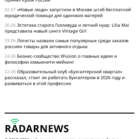
02.07
«Новые люди» запустили в Москве штаб бесплатной
юридической помощи для одиноких матерей
30.06
Эстетика старого Голливуда и летний нуар: Lilia Mai
представила новый сингл Vintage Girl
29.06
Логисты назвали самые популярные среди заказов
россиян товары для активного отдыха
24.06
Бизнес-сообщество XFusion о главных идеях и
философии комьюнити-мейкинг
22.06
Образовательный клуб «Бухгалтерский квартал»
рассказал, стоит ли работать бухгалтером в 2026 году и
развиваться в этой профессии
17.06
Бейсджампер Бойцов покорил башню «Меркурий» в
«Москва-Сити»
27.05
Николай Пере о том, почему в 2026 году каждому
бизнесу нужен ребрендинг для роста компании
26.05
Инновационное десятилетие России: бизнес, власть
и общество формируют будущее