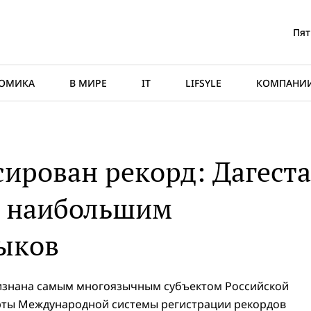
Пят
ОМИКА
В МИРЕ
IT
LIFSYLE
КОМПАНИ
сирован рекорд: Дагест
с наибольшим
ыков
изнана самым многоязычным субъектом Российской
ерты Международной системы регистрации рекордов