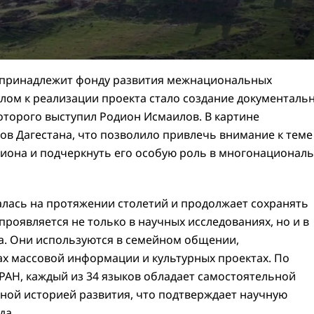
 принадлежит фонду развития межнациональных
ом к реализации проекта стало создание документаль
оторого выступил Родион Исмаилов. В картине
ов Дагестана, что позволило привлечь внимание к теме
гиона и подчеркнуть его особую роль в многонационал
лась на протяжении столетий и продолжает сохранять
роявляется не только в научных исследованиях, но и в
а. Они используются в семейном общении,
ах массовой информации и культурных проектах. По
АН, каждый из 34 языков обладает самостоятельной
ной историей развития, что подтверждает научную
да.