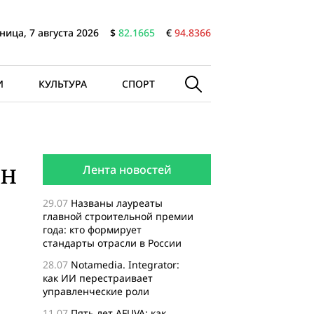
ница, 7 августа 2026
$
82.1665
€
94.8366
И
КУЛЬТУРА
СПОРТ
ан
Лента новостей
29.07
Названы лауреаты
главной строительной премии
года: кто формирует
стандарты отрасли в России
28.07
Notamedia. Integrator:
как ИИ перестраивает
управленческие роли
11.07
Пять лет AFUVA: как