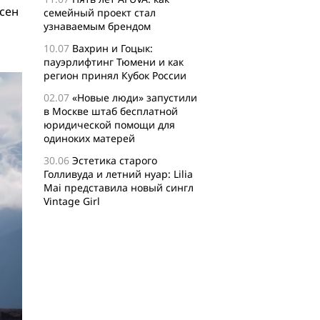
сен
семейный проект стал
узнаваемым брендом
10.07
Вахрин и Гоцык:
пауэрлифтинг Тюмени и как
регион принял Кубок России
02.07
«Новые люди» запустили
в Москве штаб бесплатной
юридической помощи для
одиноких матерей
30.06
Эстетика старого
Голливуда и летний нуар: Lilia
Mai представила новый сингл
Vintage Girl
29.06
Логисты назвали самые
популярные среди заказов
россиян товары для активного
отдыха
24.06
Бизнес-сообщество
XFusion о главных идеях и
философии комьюнити-