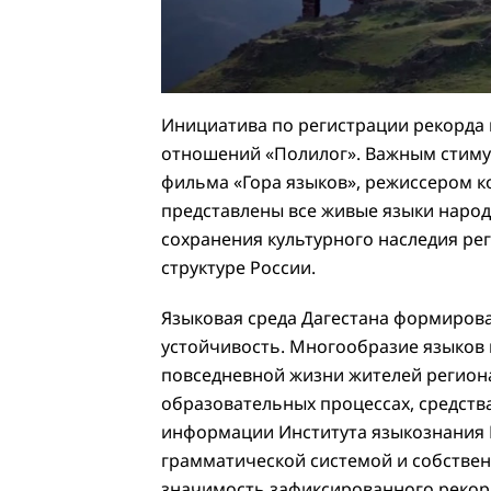
Инициатива по регистрации рекорда
отношений «Полилог». Важным стимул
фильма «Гора языков», режиссером к
представлены все живые языки народ
сохранения культурного наследия ре
структуре России.
Языковая среда Дагестана формирова
устойчивость. Многообразие языков п
повседневной жизни жителей регион
образовательных процессах, средств
информации Института языкознания Р
грамматической системой и собствен
значимость зафиксированного рекор