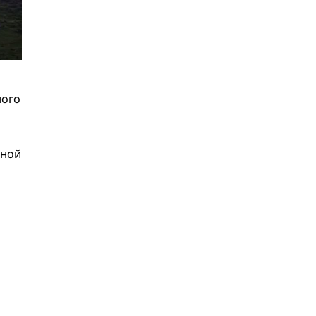
мейкинг
22.06
Образовательный клуб
«Бухгалтерский квартал»
рассказал, стоит ли работать
бухгалтером в 2026 году и
развиваться в этой профессии
ного
17.06
Бейсджампер Бойцов
покорил башню «Меркурий» в
«Москва-Сити»
27.05
Николай Пере о том,
ьной
почему в 2026 году каждому
бизнесу нужен ребрендинг
для роста компании
26.05
Инновационное
десятилетие России: бизнес,
власть и общество формируют
будущее