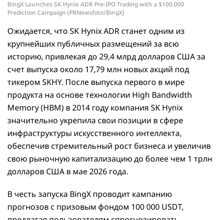
BingX Launches SK Hynix ADR Pre-IPO Trading with a $100,000
Prediction Campaign (PRNewsfoto/BingX)
Ожидается, что SK Hynix ADR станет одним из
крупнейших публичных размещений за всю
историю, привлекая до 29,4 млрд долларов США за
счет выпуска около 17,79 млн новых акций под
тикером SKHY. После выпуска первого в мире
продукта на основе технологии High Bandwidth
Memory (HBM) в 2014 году компания SK Hynix
значительно укрепила свои позиции в сфере
инфраструктуры искусственного интеллекта,
обеспечив стремительный рост бизнеса и увеличив
свою рыночную капитализацию до более чем 1 трлн
долларов США в мае 2026 года.
В честь запуска BingX проводит кампанию
прогнозов с призовым фондом 100 000 USDT,
предлагая пользователям спрогнозировать,