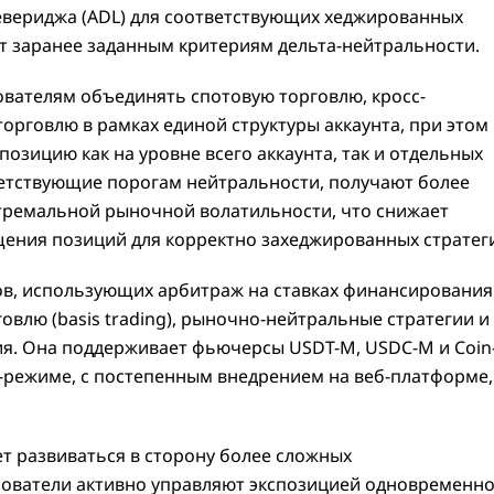
вериджа (ADL) для соответствующих хеджированных
ют заранее заданным критериям дельта-нейтральности.
ователям объединять спотовую торговлю, кросс-
рговлю в рамках единой структуры аккаунта, при этом
озицию как на уровне всего аккаунта, так и отдельных
ветствующие порогам нейтральности, получают более
стремальной рыночной волатильности, что снижает
ения позиций для корректно захеджированных стратег
ов, использующих арбитраж на ставках финансирования
рговлю (basis trading), рыночно-нейтральные стратегии и
я. Она поддерживает фьючерсы USDT-M, USDC-M и Coin
мо-режиме, с постепенным внедрением на веб-платформе,
т развиваться в сторону более сложных
ьзователи активно управляют экспозицией одновременно