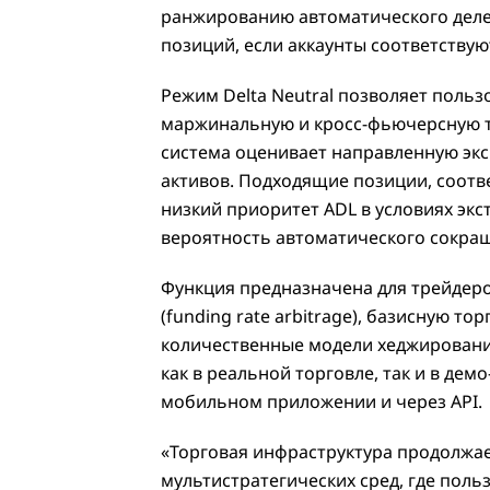
ранжированию автоматического деле
позиций, если аккаунты соответству
Режим Delta Neutral позволяет польз
маржинальную и кросс-фьючерсную то
система оценивает направленную эксп
активов. Подходящие позиции, соот
низкий приоритет ADL в условиях эк
вероятность автоматического сокращ
Функция предназначена для трейдер
(funding rate arbitrage), базисную то
количественные модели хеджировани
как в реальной торговле, так и в де
мобильном приложении и через API.
«Торговая инфраструктура продолжае
мультистратегических сред, где пол