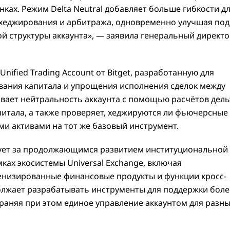
ках. Режим Delta Neutral добавляет больше гибкости д
 хеджирования и арбитража, одновременно улучшая под
ой структуры аккаунта», — заявила генеральный директ
ified Trading Account от Bitget, разработанную для
ания капитала и упрощения исполнения сделок между
ает нейтральность аккаунта с помощью расчётов дель
итала, а также проверяет, хеджируются ли фьючерсные
и активами на тот же базовый инструмент.
едует за продолжающимся развитием институциональной
мках экосистемы Universal Exchange, включая
кенизированные финансовые продукты и функции кросс-
олжает разрабатывать инструменты для поддержки боле
храняя при этом единое управление аккаунтом для разн