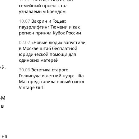
семейный проект стал
узнаваемым брендом
10.07
Вахрин и Гоцык:
пауэрлифтинг Тюмени и как
регион принял Кубок России
02.07
«Новые люди» запустили
в Москве штаб бесплатной
юридической помощи для
одиноких матерей
ий.
30.06
Эстетика старого
Голливуда и летний нуар: Lilia
Mai представила новый сингл
Vintage Girl
29.06
Логисты назвали самые
-M
популярные среди заказов
 в
россиян товары для активного
отдыха
24.06
Бизнес-сообщество
XFusion о главных идеях и
 на
философии комьюнити-