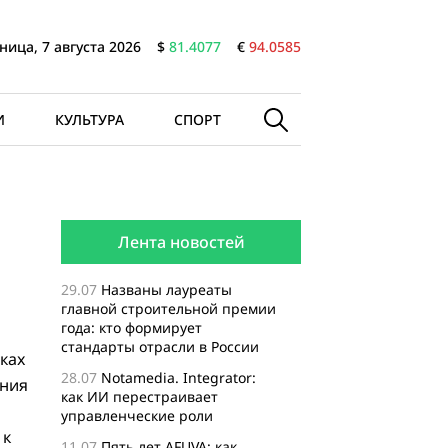
ница, 7 августа 2026
$
81.4077
€
94.0585
И
КУЛЬТУРА
СПОРТ
Лента новостей
29.07
Названы лауреаты
главной строительной премии
года: кто формирует
стандарты отрасли в России
ках
28.07
Notamedia. Integrator:
ения
как ИИ перестраивает
управленческие роли
 к
11.07
Пять лет AFUVA: как