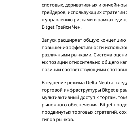
спотовых, деривативных и ончейн-рын
трейдеров, использующих стратегии
к управлению рисками в рамках един
Bitget Грейси Чен.
Запуск расширяет общую концепцию Un
повышения эффективности использов
различными рынками. Система оценив
экспозиции относительно общего кап
позиции соответствующими спотовым
Внедрение режима Delta Neutral сл
торговой инфраструктуры Bitget в ра
мультиактивный доступ к торгам, то
рыночного обеспечения. Bitget прод
продвинутых торговых стратегий, со
типов рынков.