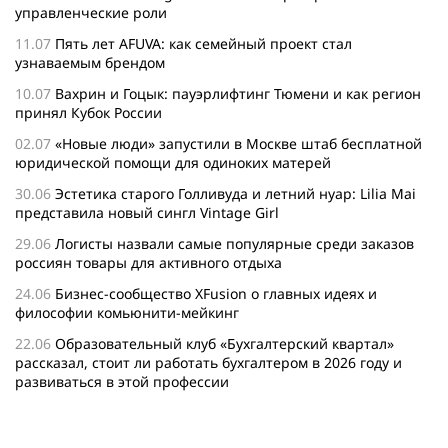
управленческие роли
11.07
Пять лет AFUVA: как семейный проект стал
узнаваемым брендом
10.07
Вахрин и Гоцык: пауэрлифтинг Тюмени и как регион
принял Кубок России
02.07
«Новые люди» запустили в Москве штаб бесплатной
юридической помощи для одиноких матерей
30.06
Эстетика старого Голливуда и летний нуар: Lilia Mai
представила новый сингл Vintage Girl
29.06
Логисты назвали самые популярные среди заказов
россиян товары для активного отдыха
24.06
Бизнес-сообщество XFusion о главных идеях и
философии комьюнити-мейкинг
22.06
Образовательный клуб «Бухгалтерский квартал»
рассказал, стоит ли работать бухгалтером в 2026 году и
развиваться в этой профессии
17.06
Бейсджампер Бойцов покорил башню «Меркурий» в
«Москва-Сити»