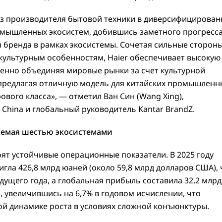
из производителя бытовой техники в диверсифицирова
ышленных экосистем, добившись заметного прогресса
я бренда в рамках экосистемы. Сочетая сильные сторон
 культурным особенностям, Haier обеспечивает высокую
енно объединяя мировые рынки за счет культурной
 предлагая отличную модель для китайских промышленн
вого класса», — отметил Ван Син (Wang Xing),
 China и глобальный руководитель Kantar BrandZ.
аемая шестью экосистемами
оят устойчивые операционные показатели. В 2025 году
игла 426,8 млрд юаней (около 59,8 млрд долларов США), 
ущего года, а глобальная прибыль составила 32,2 млрд
, увеличившись на 6,7% в годовом исчислении, что
ой динамике роста в условиях сложной конъюнктуры.