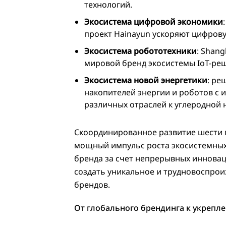
технологий.
Экосистема цифровой экономики
проект Hainayun ускоряют цифров
Экосистема робототехники
: Shang
мировой бренд экосистемы IoT-ре
Экосистема новой энергетики
: ре
накопителей энергии и роботов с 
различных отраслей к углеродной 
Скоординированное развитие шести 
мощный импульс роста экосистемных
бренда за счет непрерывных инновац
создать уникальное и трудновоспро
брендов.
От глобального брендинга к укрепл