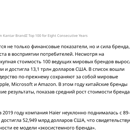
n Kantar BrandZ Top 100 for Eight Consecutive Years
я не только финансовые показатели, но и сила бренда,
ста в восприятии потребителей. Несмотря на
купная стоимость 100 ведущих мировых брендов вырос
ии и достигла 13,1 трлн долларов США. В список вошли
идерство по-прежнему сохраняют за собой мировые
ple, Microsoft и Amazon. В этом году китайские бренды
е результаты, показав средний рост стоимости бренда
в 2019 году компания Haier неуклонно поднималась с 89-
а достигла 52,949 млрд долларов США, что свидетельству
ности ее модели «экосистемного бренда».