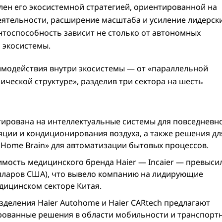
лен его экосистемной стратегией, ориентированной на
ятельности, расширение масштаба и усиление лидерск
нтоспособность зависит не столько от автономных
 экосистемы.
имодействия внутри экосистемы — от «параллельной
ческой структуре», разделив три сектора на шесть
тирована на интеллектуальные системы для повседневн
яции и кондиционирования воздуха, а также решения дл
 Home Brain» для автоматизации бытовых процессов.
оимость медицинского бренда Haier — Incaier — превыси
олларов США), что вывело компанию на лидирующие
дицинском секторе Китая.
азделения Haier Autohome и Haier CARtech предлагают
ованные решения в области мобильности и транспорт