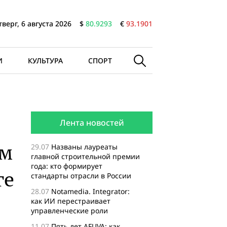
тверг, 6 августа 2026
$
80.9293
€
93.1901
И
КУЛЬТУРА
СПОРТ
Лента новостей
ом
29.07
Названы лауреаты
главной строительной премии
года: кто формирует
ге
стандарты отрасли в России
28.07
Notamedia. Integrator:
как ИИ перестраивает
управленческие роли
11.07
Пять лет AFUVA: как