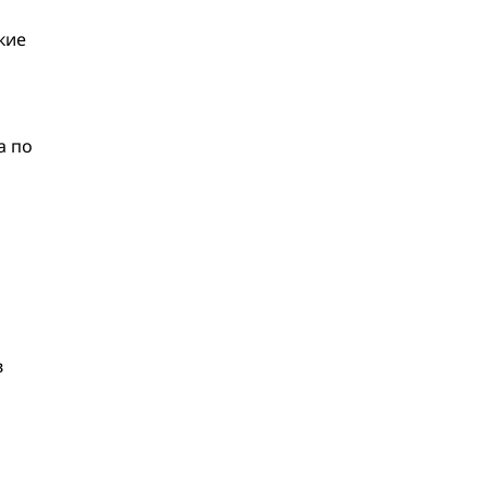
кие
а по
в