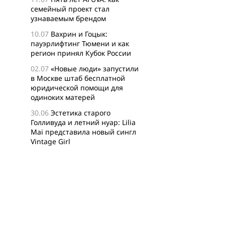
семейный проект стал
узнаваемым брендом
p
10.07
Вахрин и Гоцык:
пауэрлифтинг Тюмени и как
регион принял Кубок России
02.07
«Новые люди» запустили
в Москве штаб бесплатной
юридической помощи для
одиноких матерей
30.06
Эстетика старого
Голливуда и летний нуар: Lilia
Mai представила новый сингл
Vintage Girl
29.06
Логисты назвали самые
популярные среди заказов
россиян товары для активного
отдыха
24.06
Бизнес-сообщество
XFusion о главных идеях и
философии комьюнити-