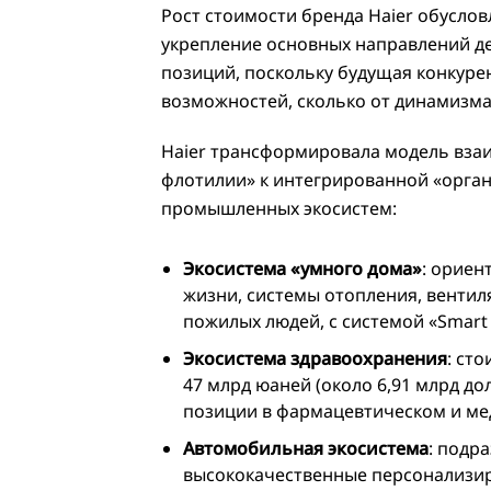
Рост стоимости бренда Haier обуслов
укрепление основных направлений де
позиций, поскольку будущая конкуре
возможностей, сколько от динамизма
Haier трансформировала модель вза
флотилии» к интегрированной «органи
промышленных экосистем:
Экосистема «умного дома»
: ориен
жизни, системы отопления, вентил
пожилых людей, с системой «Smart
Экосистема здравоохранения
: ст
47 млрд юаней (около 6,91 млрд д
позиции в фармацевтическом и ме
Автомобильная экосистема
: подр
высококачественные персонализир