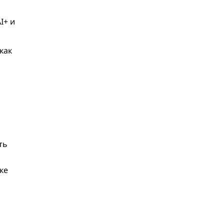
I+ и
как
ть
ке