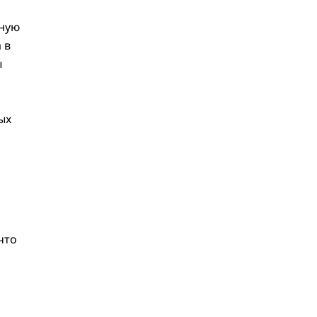
нную
 в
ы
ых
что